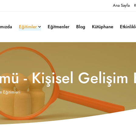
Ana Sayfa
K
ımızda
Eğitimler
Eğitmenler
Blog
Kütüphane
Etkinlik
ü - Kişisel Gelişim E
m Eğitimleri