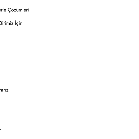
erle Çözümleri
irimiz İçin
rarız
r