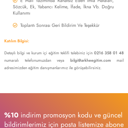
E Mail Yazımında Rahatsız Eden İmla Hataları,
Sözcük, Ek, Yabancı Kelime, İfade, İkna Vb. Doğru
Kullanımı
Toplantı Sonrası Geri Bildirim Ve Teşekkür
Katılım Bilgisi:
Detaylı bilgi ve kurum içi eğitim teklifi talebiniz için
0216 358 01 48
numaralı telefonumuzdan veya
bilgi@arkheegitim.com
mail
adresimizden eğitim danışmanlarımız ile görüşebilirsiniz.
%10
indirim promosyon kodu ve güncel
bildirimlerimiz için posta listemize abone