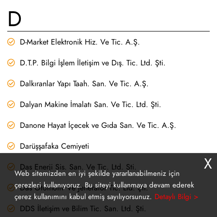
D
D-Market Elektronik Hiz. Ve Tic. A.Ş.
D.T.P. Bilgi İşlem İletişim ve Dış. Tic. Ltd. Şti.
Dalkıranlar Yapı Taah. San. Ve Tic. A.Ş.
Dalyan Makine İmalatı San. Ve Tic. Ltd. Şti.
Danone Hayat İçecek ve Gıda San. Ve Tic. A.Ş.
Darüşşafaka Cemiyeti
X
Das Enerji Sis. San. Ve Tic. Ltd. Şti.
Web sitemizden en iyi şekilde yararlanabilmeniz için
çerezleri kullanıyoruz. Bu siteyi kullanmaya devam ederek
Das Otomotiv Ve Jeneratör Tic. Ltd. Şti.
çerez kullanımını kabul etmiş sayılıyorsunuz.
Detaylı Bilgi >
DDS İletişim ve Bilim Tic. San. Ltd. Şti.