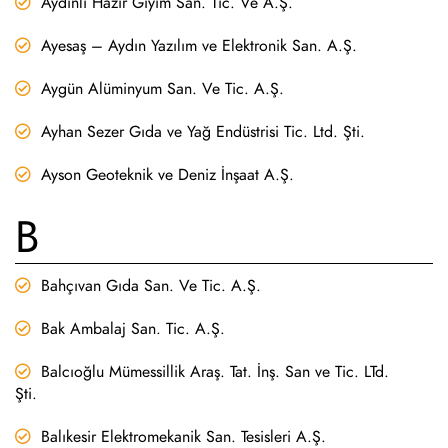
Aydınlı Hazır Giyim San. Tic. Ve A.Ş.
Ayesaş – Aydın Yazılım ve Elektronik San. A.Ş.
Aygün Alüminyum San. Ve Tic. A.Ş.
Ayhan Sezer Gıda ve Yağ Endüstrisi Tic. Ltd. Şti.
Ayson Geoteknik ve Deniz İnşaat A.Ş.
B
Bahçıvan Gıda San. Ve Tic. A.Ş.
Bak Ambalaj San. Tic. A.Ş.
Balcıoğlu Mümessillik Araş. Tat. İnş. San ve Tic. LTd.
Şti.
Balıkesir Elektromekanik San. Tesisleri A.Ş.