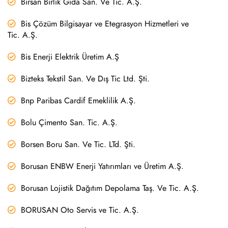
Birsan Birlik Gıda San. Ve Tic. A.Ş.
Bis Çözüm Bilgisayar ve Etegrasyon Hizmetleri ve
Tic. A.Ş.
Bis Enerji Elektrik Üretim A.Ş
Bizteks Tekstil San. Ve Dış Tic Ltd. Şti.
Bnp Paribas Cardif Emeklilik A.Ş.
Bolu Çimento San. Tic. A.Ş.
Borsen Boru San. Ve Tic. LTd. Şti.
Borusan ENBW Enerji Yatırımları ve Üretim A.Ş.
Borusan Lojistik Dağıtım Depolama Taş. Ve Tic. A.Ş.
BORUSAN Oto Servis ve Tic. A.Ş.