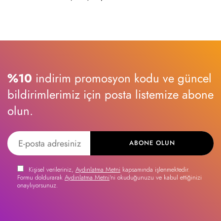
%10
indirim promosyon kodu ve güncel
bildirimlerimiz için posta listemize abone
olun.
ABONE OLUN
Kişisel verileriniz,
Aydınlatma Metni
kapsamında işlenmektedir.
Formu doldurarak
Aydınlatma Metni
'ni okuduğunuzu ve kabul ettiğinizi
onaylıyorsunuz.