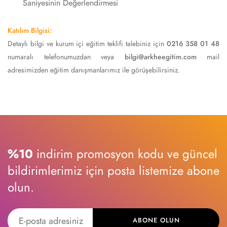
Saniyesinin Değerlendirmesi
Katılım Bilgisi:
Detaylı bilgi ve kurum içi eğitim teklifi talebiniz için
0216 358 01 48
numaralı telefonumuzdan veya
bilgi@arkheegitim.com
mail
adresimizden eğitim danışmanlarımız ile görüşebilirsiniz.
%10
indirim promosyon kodu ve güncel
bildirimlerimiz için posta listemize abone
olun.
ABONE OLUN