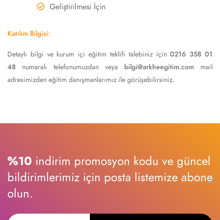
Geliştirilmesi İçin
Katılım Bilgisi:
Detaylı bilgi ve kurum içi eğitim teklifi talebiniz için
0216 358 01
48
numaralı telefonumuzdan veya
bilgi@arkheegitim.com
mail
adresimizden eğitim danışmanlarımız ile görüşebilirsiniz.
%10
indirim promosyon kodu ve güncel
bildirimlerimiz için posta listemize abone
olun.