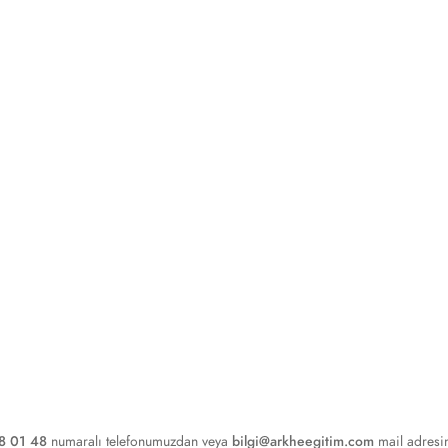
8 01 48
numaralı telefonumuzdan veya
bilgi@arkheegitim.com
mail adresi