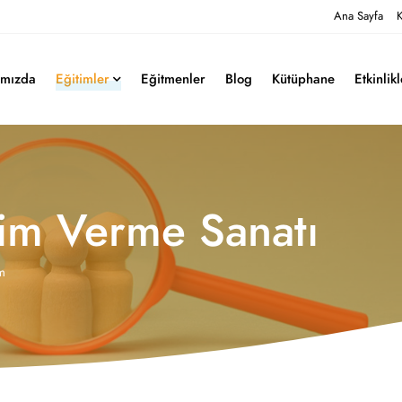
Ana Sayfa
K
ımızda
Eğitimler
Eğitmenler
Blog
Kütüphane
Etkinlik
irim Verme Sanatı
m