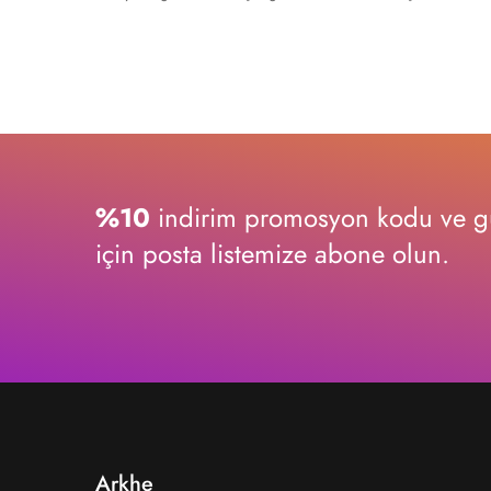
%10
indirim promosyon kodu ve gü
için posta listemize abone olun.
Arkhe