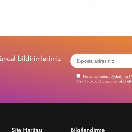
ncel bildirimlerimiz
Kişisel verileriniz,
Aydınlatma M
Metni
'ni okuduğunuzu ve kabul etti
Site Haritası
Bilgilendirme