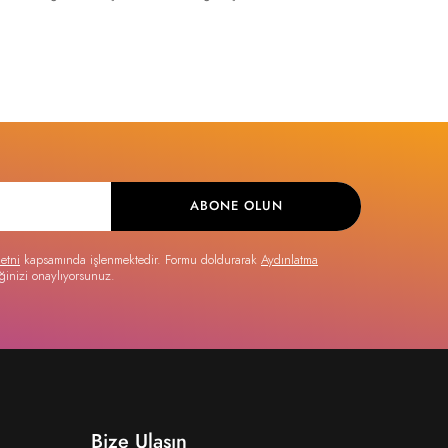
ABONE OLUN
etni
kapsamında işlenmektedir. Formu doldurarak
Aydınlatma
ğinizi onaylıyorsunuz.
Bize Ulaşın