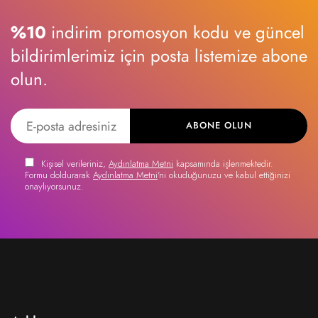
%10
indirim promosyon kodu ve güncel
bildirimlerimiz için posta listemize abone
olun.
ABONE OLUN
Kişisel verileriniz,
Aydınlatma Metni
kapsamında işlenmektedir.
Formu doldurarak
Aydınlatma Metni
'ni okuduğunuzu ve kabul ettiğinizi
onaylıyorsunuz.