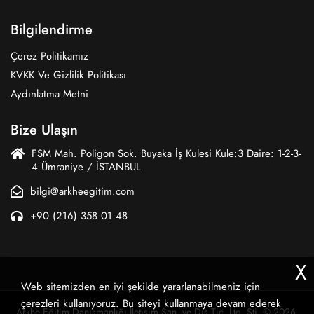
Bilgilendirme
Çerez Politikamız
KVKK Ve Gizlilik Politikası
Aydınlatma Metni
Bize Ulaşın
FSM Mah. Poligon Sok. Buyaka İş Kulesi Kule:3 Daire: 1-2-3-
4 Ümraniye / İSTANBUL
bilgi@arkheegitim.com
+90 (216) 358 01 48
X
Web sitemizden en iyi şekilde yararlanabilmeniz için
çerezleri kullanıyoruz. Bu siteyi kullanmaya devam ederek
Arkhe Eğitim Danışmanlığı İletişim San. ve Dış Tic. Ltd. Şti. © 2026.