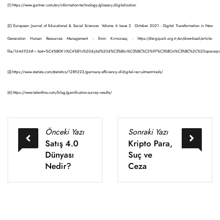
(1) https://www.gartner.com/en/information-technology/glossary/digitalization
(2) European Journal of Educational & Social Sciences Volume 6 Issue 2 October 2021 - Digital Transformation in New
Generation Human Resources Management - Emin Kırmızısaç - https://dergipark.org.tr/en/download/article-
file/1646926#:~:text=%C4%B0K'n%C4%B1n%20dijital%20d%C3%B6n%C3%BC%C5%9F%C3%BCm%C3%BC%2C%20operasyone
(3) https://www.statista.com/statistics/1289222/germany-efficiency-of-digital-recruitment-tools/
(4)
https://www.talentlms.com/blog/gamification-survey-results/
Önceki Yazı
Sonraki Yazı
Satış 4.0
Kripto Para,
Dünyası
Suç ve
Nedir?
Ceza