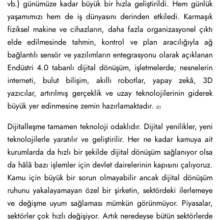
vb.) günümüze kadar büyük bir hızla geliştirildi. Hem günlük
yaşamımızı hem de iş dünyasını derinden etkiledi. Karmaşık
fiziksel makine ve cihazların, daha fazla organizasyonel çıktı
elde edilmesinde tahmin, kontrol ve plan aracılığıyla ağ
bağlantılı sensör ve yazılımların entegrasyonu olarak açıklanan
Endüstri 4.0 tabanlı dijital dönüşüm, işletmelerde; nesnelerin
interneti, bulut bilişim, akıllı robotlar, yapay zekâ, 3D
yazıcılar, artırılmış gerçeklik ve uzay teknolojilerinin giderek
büyük yer edinmesine zemin hazırlamaktadır.
(2)
Dijitalleşme tamamen teknoloji odaklıdır. Dijital yenilikler, yeni
teknolojilerle yaratılır ve geliştirilir. Her ne kadar kamuya ait
kurumlarda da hızlı bir şekilde dijital dönüşüm sağlanıyor olsa
da hâlâ bazı işlemler için devlet dairelerinin kapısını çalıyoruz.
Kamu için büyük bir sorun olmayabilir ancak dijital dönüşüm
ruhunu yakalayamayan özel bir şirketin, sektördeki ilerlemeye
ve değişme uyum sağlaması mümkün görünmüyor. Piyasalar,
sektörler çok hızlı değişiyor. Artık neredeyse bütün sektörlerde