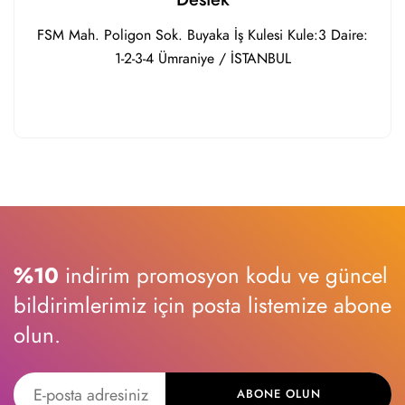
FSM Mah. Poligon Sok. Buyaka İş Kulesi Kule:3 Daire:
1-2-3-4 Ümraniye / İSTANBUL
%10
indirim promosyon kodu ve güncel
bildirimlerimiz için posta listemize abone
olun.
ABONE OLUN