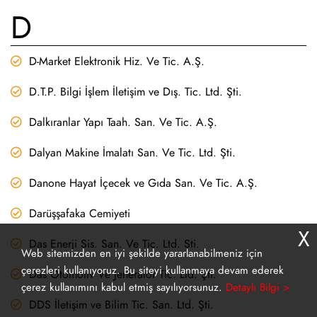
D
D-Market Elektronik Hiz. Ve Tic. A.Ş.
D.T.P. Bilgi İşlem İletişim ve Dış. Tic. Ltd. Şti.
Dalkıranlar Yapı Taah. San. Ve Tic. A.Ş.
Dalyan Makine İmalatı San. Ve Tic. Ltd. Şti.
Danone Hayat İçecek ve Gıda San. Ve Tic. A.Ş.
Darüşşafaka Cemiyeti
X
Das Enerji Sis. San. Ve Tic. Ltd. Şti.
Web sitemizden en iyi şekilde yararlanabilmeniz için
çerezleri kullanıyoruz. Bu siteyi kullanmaya devam ederek
Das Otomotiv Ve Jeneratör Tic. Ltd. Şti.
çerez kullanımını kabul etmiş sayılıyorsunuz.
Detaylı Bilgi >
DDS İletişim ve Bilim Tic. San. Ltd. Şti.