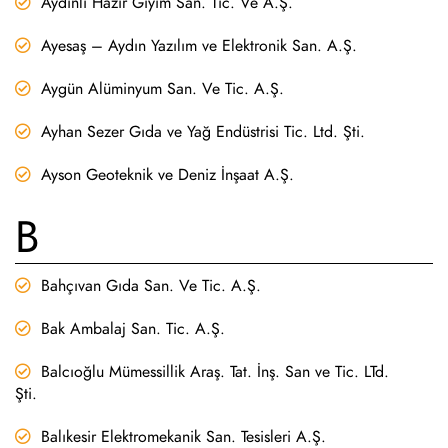
Aydınlı Hazır Giyim San. Tic. Ve A.Ş.
Ayesaş – Aydın Yazılım ve Elektronik San. A.Ş.
Aygün Alüminyum San. Ve Tic. A.Ş.
Ayhan Sezer Gıda ve Yağ Endüstrisi Tic. Ltd. Şti.
Ayson Geoteknik ve Deniz İnşaat A.Ş.
B
Bahçıvan Gıda San. Ve Tic. A.Ş.
Bak Ambalaj San. Tic. A.Ş.
Balcıoğlu Mümessillik Araş. Tat. İnş. San ve Tic. LTd.
Şti.
Balıkesir Elektromekanik San. Tesisleri A.Ş.