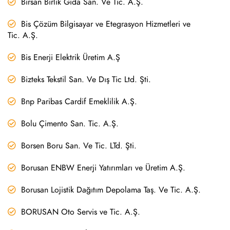
Birsan Birlik Gıda San. Ve Tic. A.Ş.
Bis Çözüm Bilgisayar ve Etegrasyon Hizmetleri ve
Tic. A.Ş.
Bis Enerji Elektrik Üretim A.Ş
Bizteks Tekstil San. Ve Dış Tic Ltd. Şti.
Bnp Paribas Cardif Emeklilik A.Ş.
Bolu Çimento San. Tic. A.Ş.
Borsen Boru San. Ve Tic. LTd. Şti.
Borusan ENBW Enerji Yatırımları ve Üretim A.Ş.
Borusan Lojistik Dağıtım Depolama Taş. Ve Tic. A.Ş.
BORUSAN Oto Servis ve Tic. A.Ş.