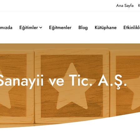
Ana Sayfa
K
ımızda
Eğitimler
Eğitmenler
Blog
Kütüphane
Etkinlik
anayii ve Tic. A.Ş.