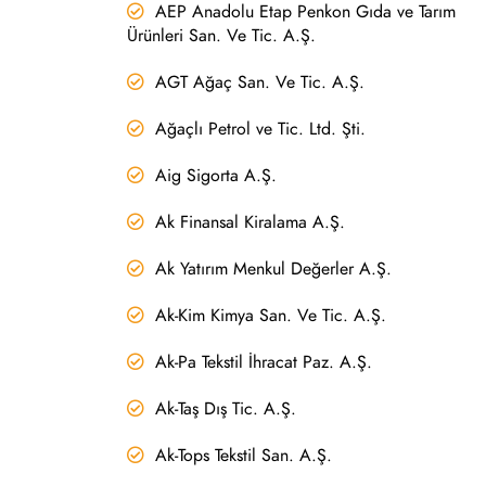
AEP Anadolu Etap Penkon Gıda ve Tarım
Ürünleri San. Ve Tic. A.Ş.
AGT Ağaç San. Ve Tic. A.Ş.
Ağaçlı Petrol ve Tic. Ltd. Şti.
Aig Sigorta A.Ş.
Ak Finansal Kiralama A.Ş.
Ak Yatırım Menkul Değerler A.Ş.
Ak-Kim Kimya San. Ve Tic. A.Ş.
Ak-Pa Tekstil İhracat Paz. A.Ş.
Ak-Taş Dış Tic. A.Ş.
Ak-Tops Tekstil San. A.Ş.