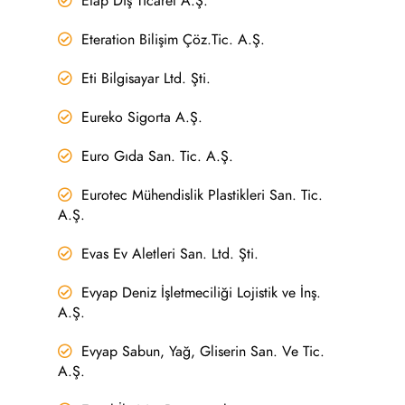
Etap Dış Ticaret A.Ş.
Eteration Bilişim Çöz.Tic. A.Ş.
Eti Bilgisayar Ltd. Şti.
Eureko Sigorta A.Ş.
Euro Gıda San. Tic. A.Ş.
Eurotec Mühendislik Plastikleri San. Tic.
A.Ş.
Evas Ev Aletleri San. Ltd. Şti.
Evyap Deniz İşletmeciliği Lojistik ve İnş.
A.Ş.
Evyap Sabun, Yağ, Gliserin San. Ve Tic.
A.Ş.