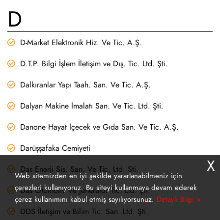
D
D-Market Elektronik Hiz. Ve Tic. A.Ş.
D.T.P. Bilgi İşlem İletişim ve Dış. Tic. Ltd. Şti.
Dalkıranlar Yapı Taah. San. Ve Tic. A.Ş.
Dalyan Makine İmalatı San. Ve Tic. Ltd. Şti.
Danone Hayat İçecek ve Gıda San. Ve Tic. A.Ş.
Darüşşafaka Cemiyeti
X
Das Enerji Sis. San. Ve Tic. Ltd. Şti.
Web sitemizden en iyi şekilde yararlanabilmeniz için
çerezleri kullanıyoruz. Bu siteyi kullanmaya devam ederek
Das Otomotiv Ve Jeneratör Tic. Ltd. Şti.
çerez kullanımını kabul etmiş sayılıyorsunuz.
Detaylı Bilgi >
DDS İletişim ve Bilim Tic. San. Ltd. Şti.