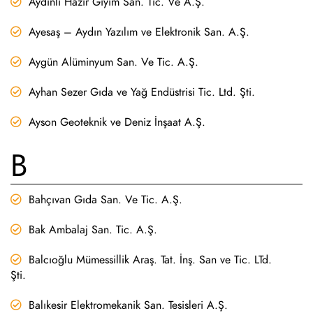
Aydınlı Hazır Giyim San. Tic. Ve A.Ş.
Ayesaş – Aydın Yazılım ve Elektronik San. A.Ş.
Aygün Alüminyum San. Ve Tic. A.Ş.
Ayhan Sezer Gıda ve Yağ Endüstrisi Tic. Ltd. Şti.
Ayson Geoteknik ve Deniz İnşaat A.Ş.
B
Bahçıvan Gıda San. Ve Tic. A.Ş.
Bak Ambalaj San. Tic. A.Ş.
Balcıoğlu Mümessillik Araş. Tat. İnş. San ve Tic. LTd.
Şti.
Balıkesir Elektromekanik San. Tesisleri A.Ş.