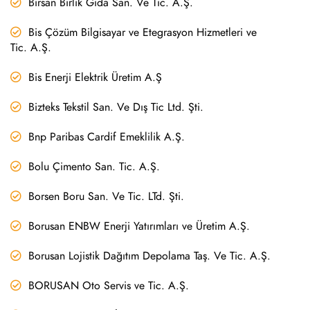
Birsan Birlik Gıda San. Ve Tic. A.Ş.
Bis Çözüm Bilgisayar ve Etegrasyon Hizmetleri ve
Tic. A.Ş.
Bis Enerji Elektrik Üretim A.Ş
Bizteks Tekstil San. Ve Dış Tic Ltd. Şti.
Bnp Paribas Cardif Emeklilik A.Ş.
Bolu Çimento San. Tic. A.Ş.
Borsen Boru San. Ve Tic. LTd. Şti.
Borusan ENBW Enerji Yatırımları ve Üretim A.Ş.
Borusan Lojistik Dağıtım Depolama Taş. Ve Tic. A.Ş.
BORUSAN Oto Servis ve Tic. A.Ş.