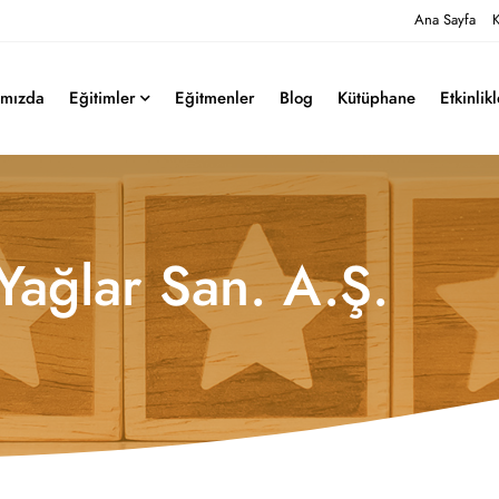
Ana Sayfa
K
ımızda
Eğitimler
Eğitmenler
Blog
Kütüphane
Etkinlik
Yağlar San. A.Ş.