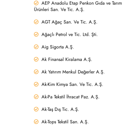
AEP Anadolu Etap Penkon Gıda ve Tarım
Ürünleri San. Ve Tic. A.Ş.
AGT Ağaç San. Ve Tic. A.Ş.
Ağaçlı Petrol ve Tic. Ltd. Şti.
Aig Sigorta A.Ş.
Ak Finansal Kiralama A.Ş.
Ak Yatırım Menkul Değerler A.Ş.
Ak-Kim Kimya San. Ve Tic. A.Ş.
Ak-Pa Tekstil İhracat Paz. A.Ş.
Ak-Taş Dış Tic. A.Ş.
Ak-Tops Tekstil San. A.Ş.