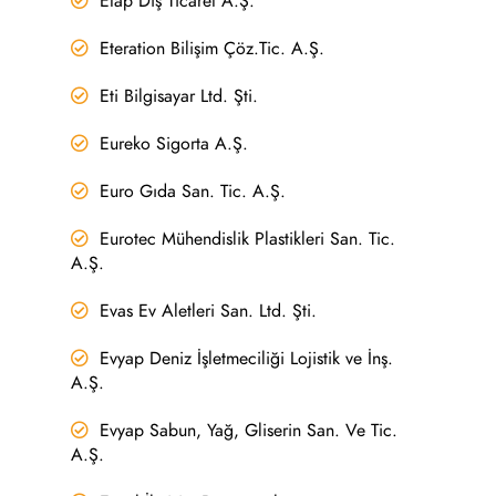
Etap Dış Ticaret A.Ş.
Eteration Bilişim Çöz.Tic. A.Ş.
Eti Bilgisayar Ltd. Şti.
Eureko Sigorta A.Ş.
Euro Gıda San. Tic. A.Ş.
Eurotec Mühendislik Plastikleri San. Tic.
A.Ş.
Evas Ev Aletleri San. Ltd. Şti.
Evyap Deniz İşletmeciliği Lojistik ve İnş.
A.Ş.
Evyap Sabun, Yağ, Gliserin San. Ve Tic.
A.Ş.