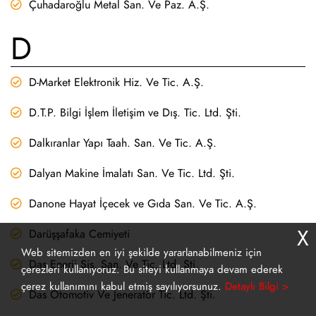
Çuhadaroğlu Metal San. Ve Paz. A.Ş.
D
D-Market Elektronik Hiz. Ve Tic. A.Ş.
D.T.P. Bilgi İşlem İletişim ve Dış. Tic. Ltd. Şti.
Dalkıranlar Yapı Taah. San. Ve Tic. A.Ş.
Dalyan Makine İmalatı San. Ve Tic. Ltd. Şti.
Danone Hayat İçecek ve Gıda San. Ve Tic. A.Ş.
X
Darüşşafaka Cemiyeti
Web sitemizden en iyi şekilde yararlanabilmeniz için
Das Enerji Sis. San. Ve Tic. Ltd. Şti.
çerezleri kullanıyoruz. Bu siteyi kullanmaya devam ederek
çerez kullanımını kabul etmiş sayılıyorsunuz.
Detaylı Bilgi >
Das Otomotiv Ve Jeneratör Tic. Ltd. Şti.