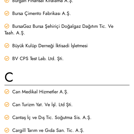
Burgan Finansal Kiralama A.Ş.
Bursa Çimento Fabrikası A.Ş.
BursaGaz Bursa Şehiriçi Doğalgaz Dağıtım Tic. Ve
Taah. A.Ş.
Büyük Kulüp Derneği İktisadi İşletmesi
BV CPS Test Lab. Ltd. Şti.
C
Can Medikal Hizmetler A.Ş.
Can Turizm Yat. Ve İşl. Ltd Şti.
Cantaş İç ve Dış Tic. Soğutma Sis. A.Ş.
Cargill Tarım ve Gıda San. Tic. A.Ş.