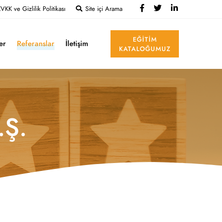
VKK ve Gizlilik Politikası
Site içi Arama
EĞITIM
ler
Referanslar
İletişim
KATALOĞUMUZ
.Ş.