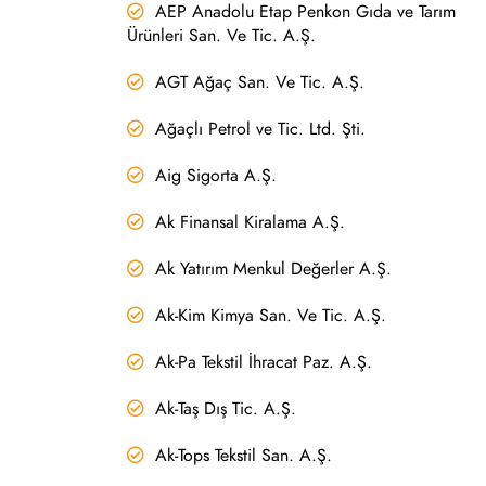
AEP Anadolu Etap Penkon Gıda ve Tarım
Ürünleri San. Ve Tic. A.Ş.
AGT Ağaç San. Ve Tic. A.Ş.
Ağaçlı Petrol ve Tic. Ltd. Şti.
Aig Sigorta A.Ş.
Ak Finansal Kiralama A.Ş.
Ak Yatırım Menkul Değerler A.Ş.
Ak-Kim Kimya San. Ve Tic. A.Ş.
Ak-Pa Tekstil İhracat Paz. A.Ş.
Ak-Taş Dış Tic. A.Ş.
Ak-Tops Tekstil San. A.Ş.