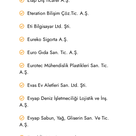
Etap Dış Ticaret A.Ş.
Eteration Bilişim Çöz.Tic. A.Ş.
Eti Bilgisayar Ltd. Şti.
Eureko Sigorta A.Ş.
Euro Gıda San. Tic. A.Ş.
Eurotec Mühendislik Plastikleri San. Tic.
A.Ş.
Evas Ev Aletleri San. Ltd. Şti.
Evyap Deniz İşletmeciliği Lojistik ve İnş.
A.Ş.
Evyap Sabun, Yağ, Gliserin San. Ve Tic.
A.Ş.