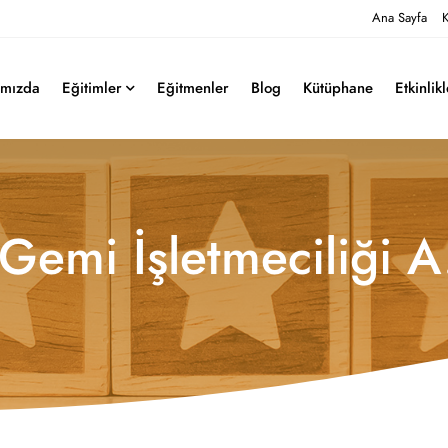
Ana Sayfa
K
ımızda
Eğitimler
Eğitmenler
Blog
Kütüphane
Etkinlik
 Gemi İşletmeciliği A