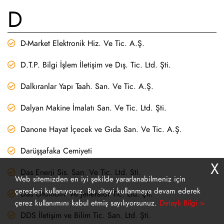
D
D-Market Elektronik Hiz. Ve Tic. A.Ş.
D.T.P. Bilgi İşlem İletişim ve Dış. Tic. Ltd. Şti.
Dalkıranlar Yapı Taah. San. Ve Tic. A.Ş.
Dalyan Makine İmalatı San. Ve Tic. Ltd. Şti.
Danone Hayat İçecek ve Gıda San. Ve Tic. A.Ş.
Darüşşafaka Cemiyeti
X
Das Enerji Sis. San. Ve Tic. Ltd. Şti.
Web sitemizden en iyi şekilde yararlanabilmeniz için
çerezleri kullanıyoruz. Bu siteyi kullanmaya devam ederek
Das Otomotiv Ve Jeneratör Tic. Ltd. Şti.
çerez kullanımını kabul etmiş sayılıyorsunuz.
Detaylı Bilgi >
DDS İletişim ve Bilim Tic. San. Ltd. Şti.