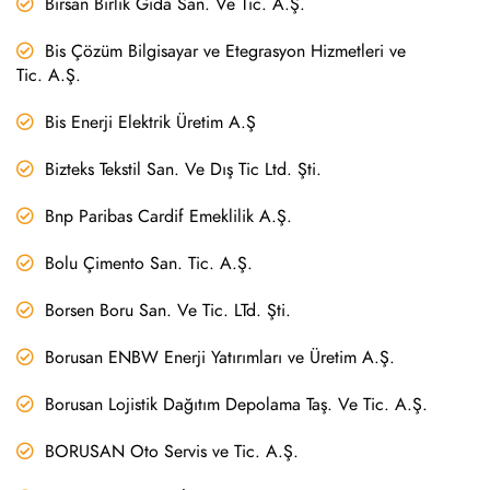
Birsan Birlik Gıda San. Ve Tic. A.Ş.
Bis Çözüm Bilgisayar ve Etegrasyon Hizmetleri ve
Tic. A.Ş.
Bis Enerji Elektrik Üretim A.Ş
Bizteks Tekstil San. Ve Dış Tic Ltd. Şti.
Bnp Paribas Cardif Emeklilik A.Ş.
Bolu Çimento San. Tic. A.Ş.
Borsen Boru San. Ve Tic. LTd. Şti.
Borusan ENBW Enerji Yatırımları ve Üretim A.Ş.
Borusan Lojistik Dağıtım Depolama Taş. Ve Tic. A.Ş.
BORUSAN Oto Servis ve Tic. A.Ş.