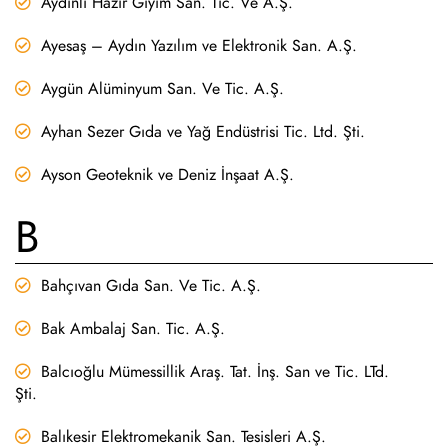
Aydınlı Hazır Giyim San. Tic. Ve A.Ş.
Ayesaş – Aydın Yazılım ve Elektronik San. A.Ş.
Aygün Alüminyum San. Ve Tic. A.Ş.
Ayhan Sezer Gıda ve Yağ Endüstrisi Tic. Ltd. Şti.
Ayson Geoteknik ve Deniz İnşaat A.Ş.
B
Bahçıvan Gıda San. Ve Tic. A.Ş.
Bak Ambalaj San. Tic. A.Ş.
Balcıoğlu Mümessillik Araş. Tat. İnş. San ve Tic. LTd.
Şti.
Balıkesir Elektromekanik San. Tesisleri A.Ş.