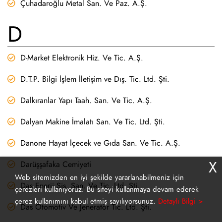
Çuhadaroğlu Metal San. Ve Paz. A.Ş.
D
D-Market Elektronik Hiz. Ve Tic. A.Ş.
D.T.P. Bilgi İşlem İletişim ve Dış. Tic. Ltd. Şti.
Dalkıranlar Yapı Taah. San. Ve Tic. A.Ş.
Dalyan Makine İmalatı San. Ve Tic. Ltd. Şti.
Danone Hayat İçecek ve Gıda San. Ve Tic. A.Ş.
X
Darüşşafaka Cemiyeti
Web sitemizden en iyi şekilde yararlanabilmeniz için
Das Enerji Sis. San. Ve Tic. Ltd. Şti.
çerezleri kullanıyoruz. Bu siteyi kullanmaya devam ederek
çerez kullanımını kabul etmiş sayılıyorsunuz.
Detaylı Bilgi >
Das Otomotiv Ve Jeneratör Tic. Ltd. Şti.