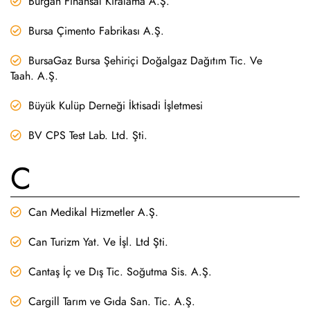
Burgan Finansal Kiralama A.Ş.
Bursa Çimento Fabrikası A.Ş.
BursaGaz Bursa Şehiriçi Doğalgaz Dağıtım Tic. Ve
Taah. A.Ş.
Büyük Kulüp Derneği İktisadi İşletmesi
BV CPS Test Lab. Ltd. Şti.
C
Can Medikal Hizmetler A.Ş.
Can Turizm Yat. Ve İşl. Ltd Şti.
Cantaş İç ve Dış Tic. Soğutma Sis. A.Ş.
Cargill Tarım ve Gıda San. Tic. A.Ş.