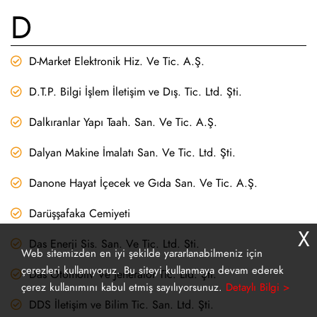
D
D-Market Elektronik Hiz. Ve Tic. A.Ş.
D.T.P. Bilgi İşlem İletişim ve Dış. Tic. Ltd. Şti.
Dalkıranlar Yapı Taah. San. Ve Tic. A.Ş.
Dalyan Makine İmalatı San. Ve Tic. Ltd. Şti.
Danone Hayat İçecek ve Gıda San. Ve Tic. A.Ş.
Darüşşafaka Cemiyeti
X
Das Enerji Sis. San. Ve Tic. Ltd. Şti.
Web sitemizden en iyi şekilde yararlanabilmeniz için
çerezleri kullanıyoruz. Bu siteyi kullanmaya devam ederek
Das Otomotiv Ve Jeneratör Tic. Ltd. Şti.
çerez kullanımını kabul etmiş sayılıyorsunuz.
Detaylı Bilgi >
DDS İletişim ve Bilim Tic. San. Ltd. Şti.