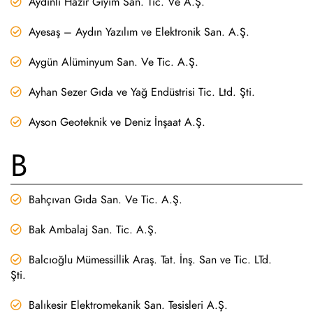
Aydınlı Hazır Giyim San. Tic. Ve A.Ş.
Ayesaş – Aydın Yazılım ve Elektronik San. A.Ş.
Aygün Alüminyum San. Ve Tic. A.Ş.
Ayhan Sezer Gıda ve Yağ Endüstrisi Tic. Ltd. Şti.
Ayson Geoteknik ve Deniz İnşaat A.Ş.
B
Bahçıvan Gıda San. Ve Tic. A.Ş.
Bak Ambalaj San. Tic. A.Ş.
Balcıoğlu Mümessillik Araş. Tat. İnş. San ve Tic. LTd.
Şti.
Balıkesir Elektromekanik San. Tesisleri A.Ş.