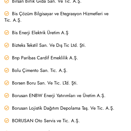
Birsan Birlik Gıda San. Ve Tic. A.Ş.
Bis Çözüm Bilgisayar ve Etegrasyon Hizmetleri ve
Tic. A.Ş.
Bis Enerji Elektrik Üretim A.Ş
Bizteks Tekstil San. Ve Dış Tic Ltd. Şti.
Bnp Paribas Cardif Emeklilik A.Ş.
Bolu Çimento San. Tic. A.Ş.
Borsen Boru San. Ve Tic. LTd. Şti.
Borusan ENBW Enerji Yatırımları ve Üretim A.Ş.
Borusan Lojistik Dağıtım Depolama Taş. Ve Tic. A.Ş.
BORUSAN Oto Servis ve Tic. A.Ş.