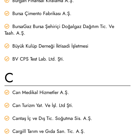
Burgan Finansal Kiralama A.Ş.
Bursa Çimento Fabrikası A.Ş.
BursaGaz Bursa Şehiriçi Doğalgaz Dağıtım Tic. Ve
Taah. A.Ş.
Büyük Kulüp Derneği İktisadi İşletmesi
BV CPS Test Lab. Ltd. Şti.
C
Can Medikal Hizmetler A.Ş.
Can Turizm Yat. Ve İşl. Ltd Şti.
Cantaş İç ve Dış Tic. Soğutma Sis. A.Ş.
Cargill Tarım ve Gıda San. Tic. A.Ş.