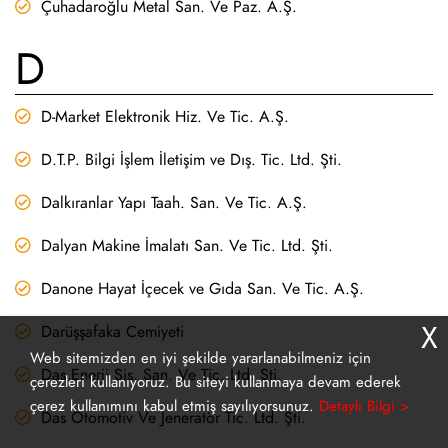
Çuhadaroğlu Metal San. Ve Paz. A.Ş.
D
D-Market Elektronik Hiz. Ve Tic. A.Ş.
D.T.P. Bilgi İşlem İletişim ve Dış. Tic. Ltd. Şti.
Dalkıranlar Yapı Taah. San. Ve Tic. A.Ş.
Dalyan Makine İmalatı San. Ve Tic. Ltd. Şti.
Danone Hayat İçecek ve Gıda San. Ve Tic. A.Ş.
X
Darüşşafaka Cemiyeti
Web sitemizden en iyi şekilde yararlanabilmeniz için
Das Enerji Sis. San. Ve Tic. Ltd. Şti.
çerezleri kullanıyoruz. Bu siteyi kullanmaya devam ederek
çerez kullanımını kabul etmiş sayılıyorsunuz.
Detaylı Bilgi >
Das Otomotiv Ve Jeneratör Tic. Ltd. Şti.