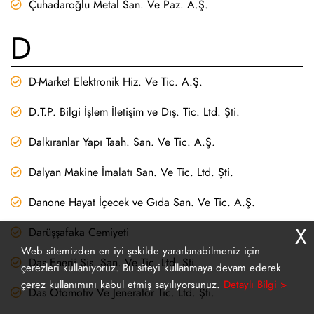
Çuhadaroğlu Metal San. Ve Paz. A.Ş.
D
D-Market Elektronik Hiz. Ve Tic. A.Ş.
D.T.P. Bilgi İşlem İletişim ve Dış. Tic. Ltd. Şti.
Dalkıranlar Yapı Taah. San. Ve Tic. A.Ş.
Dalyan Makine İmalatı San. Ve Tic. Ltd. Şti.
Danone Hayat İçecek ve Gıda San. Ve Tic. A.Ş.
X
Darüşşafaka Cemiyeti
Web sitemizden en iyi şekilde yararlanabilmeniz için
Das Enerji Sis. San. Ve Tic. Ltd. Şti.
çerezleri kullanıyoruz. Bu siteyi kullanmaya devam ederek
çerez kullanımını kabul etmiş sayılıyorsunuz.
Detaylı Bilgi >
Das Otomotiv Ve Jeneratör Tic. Ltd. Şti.