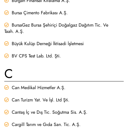
Burgan Finansal Kiralama A.Ş.
Bursa Çimento Fabrikası A.Ş.
BursaGaz Bursa Şehiriçi Doğalgaz Dağıtım Tic. Ve
Taah. A.Ş.
Büyük Kulüp Derneği İktisadi İşletmesi
BV CPS Test Lab. Ltd. Şti.
C
Can Medikal Hizmetler A.Ş.
Can Turizm Yat. Ve İşl. Ltd Şti.
Cantaş İç ve Dış Tic. Soğutma Sis. A.Ş.
Cargill Tarım ve Gıda San. Tic. A.Ş.