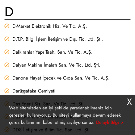
D
D-Market Elektronik Hiz. Ve Tic. A.Ş.
D.T.P. Bilgi İşlem İletişim ve Dış. Tic. Ltd. Şti.
Dalkıranlar Yapı Taah. San. Ve Tic. A.Ş.
Dalyan Makine İmalatı San. Ve Tic. Ltd. Şti.
Danone Hayat İçecek ve Gıda San. Ve Tic. A.Ş.
Darüşşafaka Cemiyeti
X
Das Enerji Sis. San. Ve Tic. Ltd. Şti.
Web sitemizden en iyi şekilde yararlanabilmeniz için
çerezleri kullanıyoruz. Bu siteyi kullanmaya devam ederek
Das Otomotiv Ve Jeneratör Tic. Ltd. Şti.
çerez kullanımını kabul etmiş sayılıyorsunuz.
Detaylı Bilgi >
DDS İletişim ve Bilim Tic. San. Ltd. Şti.