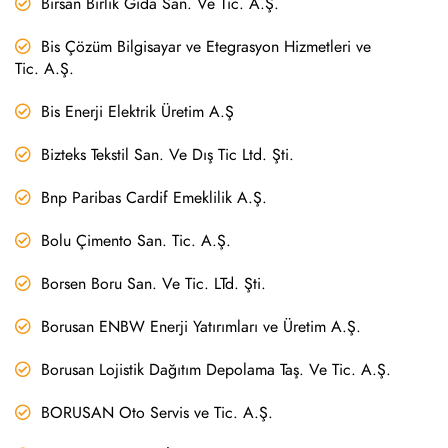
Birsan Birlik Gıda San. Ve Tic. A.Ş.
Bis Çözüm Bilgisayar ve Etegrasyon Hizmetleri ve
Tic. A.Ş.
Bis Enerji Elektrik Üretim A.Ş
Bizteks Tekstil San. Ve Dış Tic Ltd. Şti.
Bnp Paribas Cardif Emeklilik A.Ş.
Bolu Çimento San. Tic. A.Ş.
Borsen Boru San. Ve Tic. LTd. Şti.
Borusan ENBW Enerji Yatırımları ve Üretim A.Ş.
Borusan Lojistik Dağıtım Depolama Taş. Ve Tic. A.Ş.
BORUSAN Oto Servis ve Tic. A.Ş.