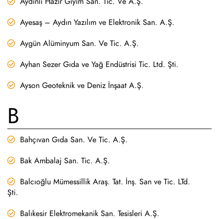
Aydınlı Hazır Giyim San. Tic. Ve A.Ş.
Ayesaş – Aydın Yazılım ve Elektronik San. A.Ş.
Aygün Alüminyum San. Ve Tic. A.Ş.
Ayhan Sezer Gıda ve Yağ Endüstrisi Tic. Ltd. Şti.
Ayson Geoteknik ve Deniz İnşaat A.Ş.
B
Bahçıvan Gıda San. Ve Tic. A.Ş.
Bak Ambalaj San. Tic. A.Ş.
Balcıoğlu Mümessillik Araş. Tat. İnş. San ve Tic. LTd.
Şti.
Balıkesir Elektromekanik San. Tesisleri A.Ş.