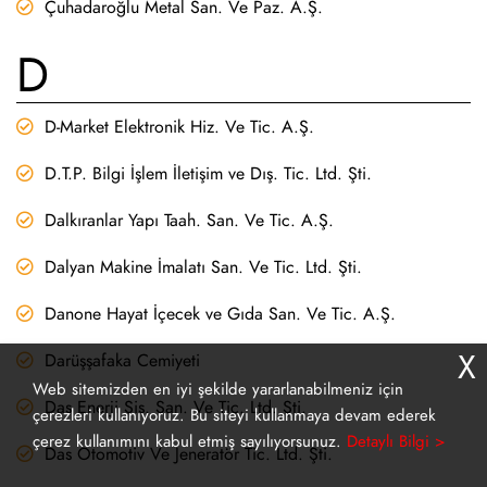
Çuhadaroğlu Metal San. Ve Paz. A.Ş.
D
D-Market Elektronik Hiz. Ve Tic. A.Ş.
D.T.P. Bilgi İşlem İletişim ve Dış. Tic. Ltd. Şti.
Dalkıranlar Yapı Taah. San. Ve Tic. A.Ş.
Dalyan Makine İmalatı San. Ve Tic. Ltd. Şti.
Danone Hayat İçecek ve Gıda San. Ve Tic. A.Ş.
X
Darüşşafaka Cemiyeti
Web sitemizden en iyi şekilde yararlanabilmeniz için
Das Enerji Sis. San. Ve Tic. Ltd. Şti.
çerezleri kullanıyoruz. Bu siteyi kullanmaya devam ederek
çerez kullanımını kabul etmiş sayılıyorsunuz.
Detaylı Bilgi >
Das Otomotiv Ve Jeneratör Tic. Ltd. Şti.