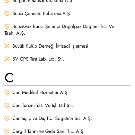
Burgan Finansal Kiralama A.Ş.
Bursa Çimento Fabrikası A.Ş.
BursaGaz Bursa Şehiriçi Doğalgaz Dağıtım Tic. Ve
Taah. A.Ş.
Büyük Kulüp Derneği İktisadi İşletmesi
BV CPS Test Lab. Ltd. Şti.
C
Can Medikal Hizmetler A.Ş.
Can Turizm Yat. Ve İşl. Ltd Şti.
Cantaş İç ve Dış Tic. Soğutma Sis. A.Ş.
Cargill Tarım ve Gıda San. Tic. A.Ş.