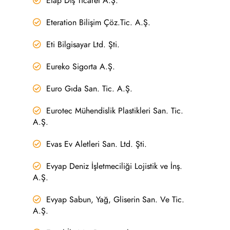
Etap Dış Ticaret A.Ş.
Eteration Bilişim Çöz.Tic. A.Ş.
Eti Bilgisayar Ltd. Şti.
Eureko Sigorta A.Ş.
Euro Gıda San. Tic. A.Ş.
Eurotec Mühendislik Plastikleri San. Tic.
A.Ş.
Evas Ev Aletleri San. Ltd. Şti.
Evyap Deniz İşletmeciliği Lojistik ve İnş.
A.Ş.
Evyap Sabun, Yağ, Gliserin San. Ve Tic.
A.Ş.