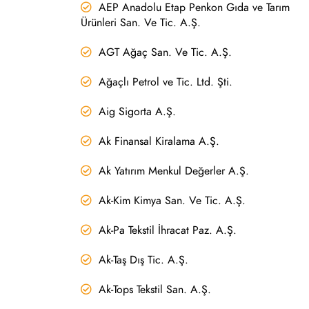
AEP Anadolu Etap Penkon Gıda ve Tarım
Ürünleri San. Ve Tic. A.Ş.
AGT Ağaç San. Ve Tic. A.Ş.
Ağaçlı Petrol ve Tic. Ltd. Şti.
Aig Sigorta A.Ş.
Ak Finansal Kiralama A.Ş.
Ak Yatırım Menkul Değerler A.Ş.
Ak-Kim Kimya San. Ve Tic. A.Ş.
Ak-Pa Tekstil İhracat Paz. A.Ş.
Ak-Taş Dış Tic. A.Ş.
Ak-Tops Tekstil San. A.Ş.