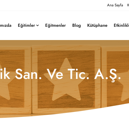
Ana Sayfa
K
ımızda
Eğitimler
Eğitmenler
Blog
Kütüphane
Etkinlik
k San. Ve Tic. A.Ş.