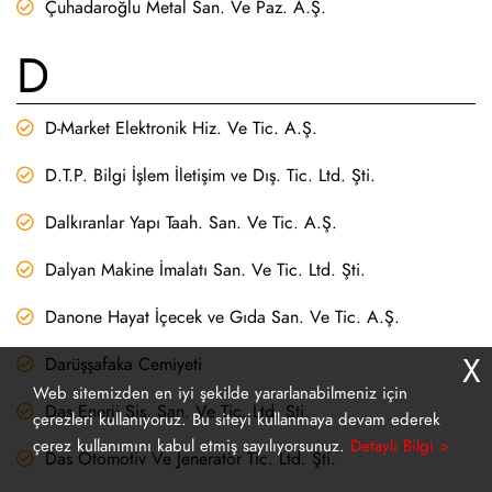
Çuhadaroğlu Metal San. Ve Paz. A.Ş.
D
D-Market Elektronik Hiz. Ve Tic. A.Ş.
D.T.P. Bilgi İşlem İletişim ve Dış. Tic. Ltd. Şti.
Dalkıranlar Yapı Taah. San. Ve Tic. A.Ş.
Dalyan Makine İmalatı San. Ve Tic. Ltd. Şti.
Danone Hayat İçecek ve Gıda San. Ve Tic. A.Ş.
X
Darüşşafaka Cemiyeti
Web sitemizden en iyi şekilde yararlanabilmeniz için
Das Enerji Sis. San. Ve Tic. Ltd. Şti.
çerezleri kullanıyoruz. Bu siteyi kullanmaya devam ederek
çerez kullanımını kabul etmiş sayılıyorsunuz.
Detaylı Bilgi >
Das Otomotiv Ve Jeneratör Tic. Ltd. Şti.