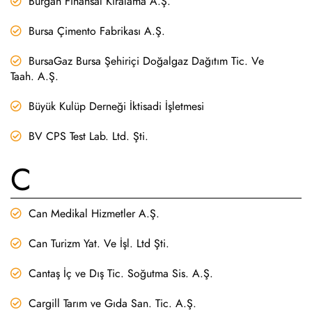
Burgan Finansal Kiralama A.Ş.
Bursa Çimento Fabrikası A.Ş.
BursaGaz Bursa Şehiriçi Doğalgaz Dağıtım Tic. Ve
Taah. A.Ş.
Büyük Kulüp Derneği İktisadi İşletmesi
BV CPS Test Lab. Ltd. Şti.
C
Can Medikal Hizmetler A.Ş.
Can Turizm Yat. Ve İşl. Ltd Şti.
Cantaş İç ve Dış Tic. Soğutma Sis. A.Ş.
Cargill Tarım ve Gıda San. Tic. A.Ş.