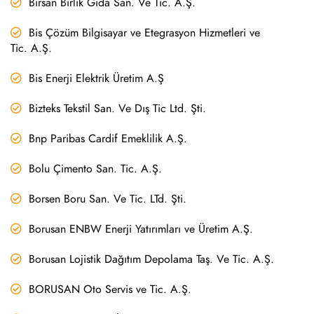
Birsan Birlik Gıda San. Ve Tic. A.Ş.
Bis Çözüm Bilgisayar ve Etegrasyon Hizmetleri ve
Tic. A.Ş.
Bis Enerji Elektrik Üretim A.Ş
Bizteks Tekstil San. Ve Dış Tic Ltd. Şti.
Bnp Paribas Cardif Emeklilik A.Ş.
Bolu Çimento San. Tic. A.Ş.
Borsen Boru San. Ve Tic. LTd. Şti.
Borusan ENBW Enerji Yatırımları ve Üretim A.Ş.
Borusan Lojistik Dağıtım Depolama Taş. Ve Tic. A.Ş.
BORUSAN Oto Servis ve Tic. A.Ş.