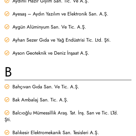
Aydınlı Hazır Giyim San. Tic. Ve A.Ş.
Ayesaş – Aydın Yazılım ve Elektronik San. A.Ş.
Aygün Alüminyum San. Ve Tic. A.Ş.
Ayhan Sezer Gıda ve Yağ Endüstrisi Tic. Ltd. Şti.
Ayson Geoteknik ve Deniz İnşaat A.Ş.
B
Bahçıvan Gıda San. Ve Tic. A.Ş.
Bak Ambalaj San. Tic. A.Ş.
Balcıoğlu Mümessillik Araş. Tat. İnş. San ve Tic. LTd.
Şti.
Balıkesir Elektromekanik San. Tesisleri A.Ş.