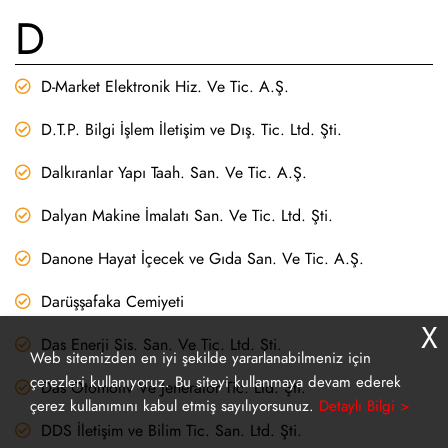
D
D-Market Elektronik Hiz. Ve Tic. A.Ş.
D.T.P. Bilgi İşlem İletişim ve Dış. Tic. Ltd. Şti.
Dalkıranlar Yapı Taah. San. Ve Tic. A.Ş.
Dalyan Makine İmalatı San. Ve Tic. Ltd. Şti.
Danone Hayat İçecek ve Gıda San. Ve Tic. A.Ş.
Darüşşafaka Cemiyeti
X
Das Enerji Sis. San. Ve Tic. Ltd. Şti.
Web sitemizden en iyi şekilde yararlanabilmeniz için
çerezleri kullanıyoruz. Bu siteyi kullanmaya devam ederek
Das Otomotiv Ve Jeneratör Tic. Ltd. Şti.
çerez kullanımını kabul etmiş sayılıyorsunuz.
Detaylı Bilgi >
DDS İletişim ve Bilim Tic. San. Ltd. Şti.