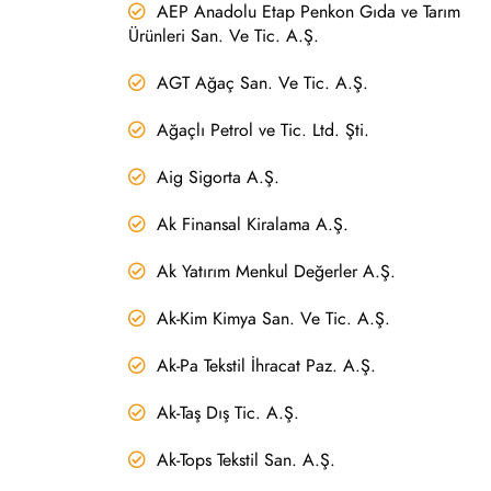
AEP Anadolu Etap Penkon Gıda ve Tarım
Ürünleri San. Ve Tic. A.Ş.
AGT Ağaç San. Ve Tic. A.Ş.
Ağaçlı Petrol ve Tic. Ltd. Şti.
Aig Sigorta A.Ş.
Ak Finansal Kiralama A.Ş.
Ak Yatırım Menkul Değerler A.Ş.
Ak-Kim Kimya San. Ve Tic. A.Ş.
Ak-Pa Tekstil İhracat Paz. A.Ş.
Ak-Taş Dış Tic. A.Ş.
Ak-Tops Tekstil San. A.Ş.