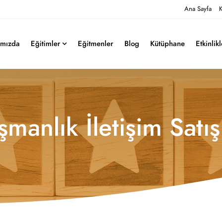
Ana Sayfa
K
ımızda
Eğitimler
Eğitmenler
Blog
Kütüphane
Etkinlik
anlık İletişim Satış 