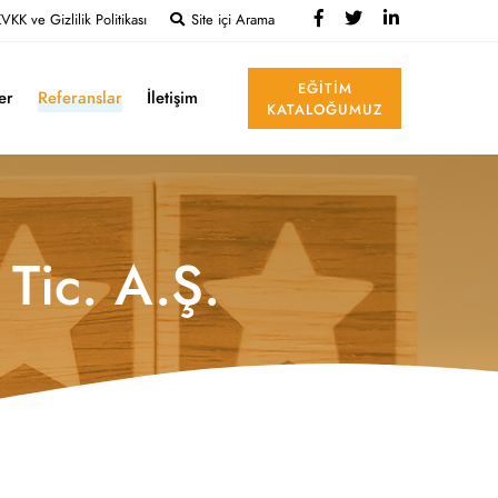
VKK ve Gizlilik Politikası
Site içi Arama
EĞITIM
ler
Referanslar
İletişim
KATALOĞUMUZ
Tic. A.Ş.