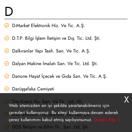
D
D-Market Elektronik Hiz. Ve Tic. A.Ş.
D.T.P. Bilgi İşlem İletişim ve Dış. Tic. Ltd. Şti.
Dalkıranlar Yapı Taah. San. Ve Tic. A.Ş.
Dalyan Makine İmalatı San. Ve Tic. Ltd. Şti.
Danone Hayat İçecek ve Gıda San. Ve Tic. A.Ş.
Darüşşafaka Cemiyeti
X
Das Enerji Sis. San. Ve Tic. Ltd. Şti.
Web sitemizden en iyi şekilde yararlanabilmeniz için
çerezleri kullanıyoruz. Bu siteyi kullanmaya devam ederek
Das Otomotiv Ve Jeneratör Tic. Ltd. Şti.
çerez kullanımını kabul etmiş sayılıyorsunuz.
Detaylı Bilgi >
DDS İletişim ve Bilim Tic. San. Ltd. Şti.