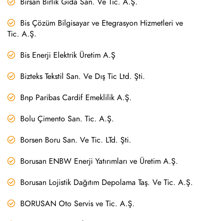
Birsan Birlik Gıda San. Ve Tic. A.Ş.
Bis Çözüm Bilgisayar ve Etegrasyon Hizmetleri ve
Tic. A.Ş.
Bis Enerji Elektrik Üretim A.Ş
Bizteks Tekstil San. Ve Dış Tic Ltd. Şti.
Bnp Paribas Cardif Emeklilik A.Ş.
Bolu Çimento San. Tic. A.Ş.
Borsen Boru San. Ve Tic. LTd. Şti.
Borusan ENBW Enerji Yatırımları ve Üretim A.Ş.
Borusan Lojistik Dağıtım Depolama Taş. Ve Tic. A.Ş.
BORUSAN Oto Servis ve Tic. A.Ş.