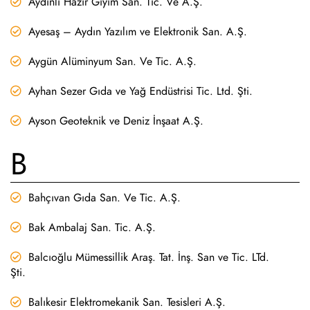
Aydınlı Hazır Giyim San. Tic. Ve A.Ş.
Ayesaş – Aydın Yazılım ve Elektronik San. A.Ş.
Aygün Alüminyum San. Ve Tic. A.Ş.
Ayhan Sezer Gıda ve Yağ Endüstrisi Tic. Ltd. Şti.
Ayson Geoteknik ve Deniz İnşaat A.Ş.
B
Bahçıvan Gıda San. Ve Tic. A.Ş.
Bak Ambalaj San. Tic. A.Ş.
Balcıoğlu Mümessillik Araş. Tat. İnş. San ve Tic. LTd.
Şti.
Balıkesir Elektromekanik San. Tesisleri A.Ş.