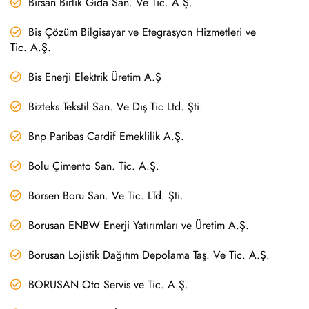
Birsan Birlik Gıda San. Ve Tic. A.Ş.
Bis Çözüm Bilgisayar ve Etegrasyon Hizmetleri ve
Tic. A.Ş.
Bis Enerji Elektrik Üretim A.Ş
Bizteks Tekstil San. Ve Dış Tic Ltd. Şti.
Bnp Paribas Cardif Emeklilik A.Ş.
Bolu Çimento San. Tic. A.Ş.
Borsen Boru San. Ve Tic. LTd. Şti.
Borusan ENBW Enerji Yatırımları ve Üretim A.Ş.
Borusan Lojistik Dağıtım Depolama Taş. Ve Tic. A.Ş.
BORUSAN Oto Servis ve Tic. A.Ş.