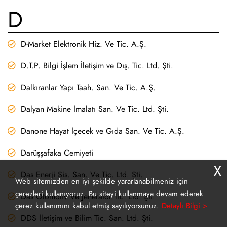
D
D-Market Elektronik Hiz. Ve Tic. A.Ş.
D.T.P. Bilgi İşlem İletişim ve Dış. Tic. Ltd. Şti.
Dalkıranlar Yapı Taah. San. Ve Tic. A.Ş.
Dalyan Makine İmalatı San. Ve Tic. Ltd. Şti.
Danone Hayat İçecek ve Gıda San. Ve Tic. A.Ş.
Darüşşafaka Cemiyeti
X
Das Enerji Sis. San. Ve Tic. Ltd. Şti.
Web sitemizden en iyi şekilde yararlanabilmeniz için
çerezleri kullanıyoruz. Bu siteyi kullanmaya devam ederek
Das Otomotiv Ve Jeneratör Tic. Ltd. Şti.
çerez kullanımını kabul etmiş sayılıyorsunuz.
Detaylı Bilgi >
DDS İletişim ve Bilim Tic. San. Ltd. Şti.