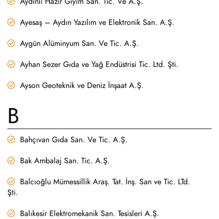
Aydınlı Hazır Giyim San. Tic. Ve A.Ş.
Ayesaş – Aydın Yazılım ve Elektronik San. A.Ş.
Aygün Alüminyum San. Ve Tic. A.Ş.
Ayhan Sezer Gıda ve Yağ Endüstrisi Tic. Ltd. Şti.
Ayson Geoteknik ve Deniz İnşaat A.Ş.
B
Bahçıvan Gıda San. Ve Tic. A.Ş.
Bak Ambalaj San. Tic. A.Ş.
Balcıoğlu Mümessillik Araş. Tat. İnş. San ve Tic. LTd.
Şti.
Balıkesir Elektromekanik San. Tesisleri A.Ş.