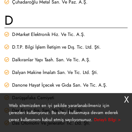
Çuhadaroğlu Metal San. Ve Paz. A.Ş.
D
D-Market Elektronik Hiz. Ve Tic. A.Ş.
D.T.P. Bilgi İşlem İletişim ve Dış. Tic. Ltd. Şti.
Dalkıranlar Yapı Taah. San. Ve Tic. A.Ş.
Dalyan Makine İmalatı San. Ve Tic. Ltd. Şti.
Danone Hayat İçecek ve Gıda San. Ve Tic. A.Ş.
X
Darüşşafaka Cemiyeti
Web sitemizden en iyi şekilde yararlanabilmeniz için
Das Enerji Sis. San. Ve Tic. Ltd. Şti.
çerezleri kullanıyoruz. Bu siteyi kullanmaya devam ederek
çerez kullanımını kabul etmiş sayılıyorsunuz.
Detaylı Bilgi >
Das Otomotiv Ve Jeneratör Tic. Ltd. Şti.