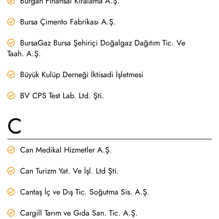
Burgan Finansal Kiralama A.Ş.
Bursa Çimento Fabrikası A.Ş.
BursaGaz Bursa Şehiriçi Doğalgaz Dağıtım Tic. Ve
Taah. A.Ş.
Büyük Kulüp Derneği İktisadi İşletmesi
BV CPS Test Lab. Ltd. Şti.
C
Can Medikal Hizmetler A.Ş.
Can Turizm Yat. Ve İşl. Ltd Şti.
Cantaş İç ve Dış Tic. Soğutma Sis. A.Ş.
Cargill Tarım ve Gıda San. Tic. A.Ş.