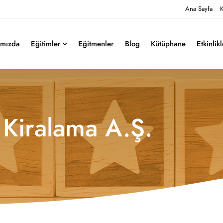
Ana Sayfa
K
ımızda
Eğitimler
Eğitmenler
Blog
Kütüphane
Etkinlik
 Kiralama A.Ş.