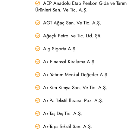
AEP Anadolu Etap Penkon Gıda ve Tarım
Ürünleri San. Ve Tic. A.Ş.
AGT Ağaç San. Ve Tic. A.Ş.
Ağaçlı Petrol ve Tic. Ltd. Şti.
Aig Sigorta A.Ş.
Ak Finansal Kiralama A.Ş.
Ak Yatırım Menkul Değerler A.Ş.
Ak-Kim Kimya San. Ve Tic. A.Ş.
Ak-Pa Tekstil İhracat Paz. A.Ş.
Ak-Taş Dış Tic. A.Ş.
Ak-Tops Tekstil San. A.Ş.