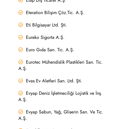
Etap Dış Ticaret A.Ş.
Eteration Bilişim Çöz.Tic. A.Ş.
Eti Bilgisayar Ltd. Şti.
Eureko Sigorta A.Ş.
Euro Gıda San. Tic. A.Ş.
Eurotec Mühendislik Plastikleri San. Tic.
A.Ş.
Evas Ev Aletleri San. Ltd. Şti.
Evyap Deniz İşletmeciliği Lojistik ve İnş.
A.Ş.
Evyap Sabun, Yağ, Gliserin San. Ve Tic.
A.Ş.