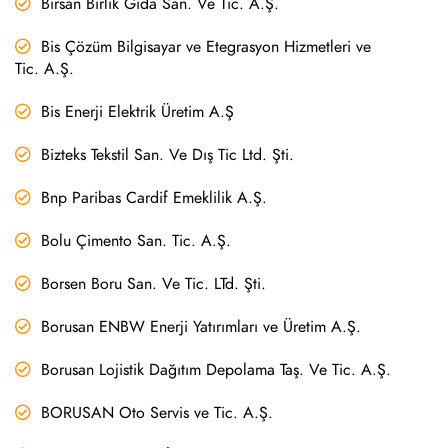
Birsan Birlik Gıda San. Ve Tic. A.Ş.
Bis Çözüm Bilgisayar ve Etegrasyon Hizmetleri ve
Tic. A.Ş.
Bis Enerji Elektrik Üretim A.Ş
Bizteks Tekstil San. Ve Dış Tic Ltd. Şti.
Bnp Paribas Cardif Emeklilik A.Ş.
Bolu Çimento San. Tic. A.Ş.
Borsen Boru San. Ve Tic. LTd. Şti.
Borusan ENBW Enerji Yatırımları ve Üretim A.Ş.
Borusan Lojistik Dağıtım Depolama Taş. Ve Tic. A.Ş.
BORUSAN Oto Servis ve Tic. A.Ş.