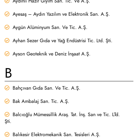
Aydınlı Hazır Giyim San. Tic. Ve A.Ş.
Ayesaş – Aydın Yazılım ve Elektronik San. A.Ş.
Aygün Alüminyum San. Ve Tic. A.Ş.
Ayhan Sezer Gıda ve Yağ Endüstrisi Tic. Ltd. Şti.
Ayson Geoteknik ve Deniz İnşaat A.Ş.
B
Bahçıvan Gıda San. Ve Tic. A.Ş.
Bak Ambalaj San. Tic. A.Ş.
Balcıoğlu Mümessillik Araş. Tat. İnş. San ve Tic. LTd.
Şti.
Balıkesir Elektromekanik San. Tesisleri A.Ş.