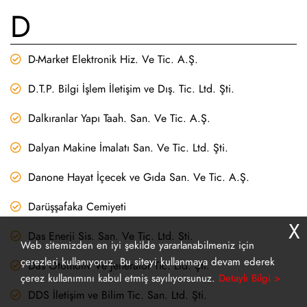
D
D-Market Elektronik Hiz. Ve Tic. A.Ş.
D.T.P. Bilgi İşlem İletişim ve Dış. Tic. Ltd. Şti.
Dalkıranlar Yapı Taah. San. Ve Tic. A.Ş.
Dalyan Makine İmalatı San. Ve Tic. Ltd. Şti.
Danone Hayat İçecek ve Gıda San. Ve Tic. A.Ş.
Darüşşafaka Cemiyeti
X
Das Enerji Sis. San. Ve Tic. Ltd. Şti.
Web sitemizden en iyi şekilde yararlanabilmeniz için
çerezleri kullanıyoruz. Bu siteyi kullanmaya devam ederek
Das Otomotiv Ve Jeneratör Tic. Ltd. Şti.
çerez kullanımını kabul etmiş sayılıyorsunuz.
Detaylı Bilgi >
DDS İletişim ve Bilim Tic. San. Ltd. Şti.