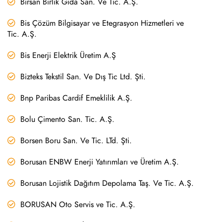
Birsan Birlik Gıda San. Ve Tic. A.Ş.
Bis Çözüm Bilgisayar ve Etegrasyon Hizmetleri ve
Tic. A.Ş.
Bis Enerji Elektrik Üretim A.Ş
Bizteks Tekstil San. Ve Dış Tic Ltd. Şti.
Bnp Paribas Cardif Emeklilik A.Ş.
Bolu Çimento San. Tic. A.Ş.
Borsen Boru San. Ve Tic. LTd. Şti.
Borusan ENBW Enerji Yatırımları ve Üretim A.Ş.
Borusan Lojistik Dağıtım Depolama Taş. Ve Tic. A.Ş.
BORUSAN Oto Servis ve Tic. A.Ş.