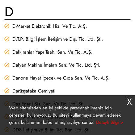
D
D-Market Elektronik Hiz. Ve Tic. A.Ş.
D.T.P. Bilgi İşlem İletişim ve Dış. Tic. Ltd. Şti.
Dalkıranlar Yapı Taah. San. Ve Tic. A.Ş.
Dalyan Makine İmalatı San. Ve Tic. Ltd. Şti.
Danone Hayat İçecek ve Gıda San. Ve Tic. A.Ş.
Darüşşafaka Cemiyeti
X
Das Enerji Sis. San. Ve Tic. Ltd. Şti.
Web sitemizden en iyi şekilde yararlanabilmeniz için
çerezleri kullanıyoruz. Bu siteyi kullanmaya devam ederek
Das Otomotiv Ve Jeneratör Tic. Ltd. Şti.
çerez kullanımını kabul etmiş sayılıyorsunuz.
Detaylı Bilgi >
DDS İletişim ve Bilim Tic. San. Ltd. Şti.