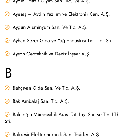
Aydınlı Hazır Giyim San. Tic. Ve A.Ş.
Ayesaş – Aydın Yazılım ve Elektronik San. A.Ş.
Aygün Alüminyum San. Ve Tic. A.Ş.
Ayhan Sezer Gıda ve Yağ Endüstrisi Tic. Ltd. Şti.
Ayson Geoteknik ve Deniz İnşaat A.Ş.
B
Bahçıvan Gıda San. Ve Tic. A.Ş.
Bak Ambalaj San. Tic. A.Ş.
Balcıoğlu Mümessillik Araş. Tat. İnş. San ve Tic. LTd.
Şti.
Balıkesir Elektromekanik San. Tesisleri A.Ş.