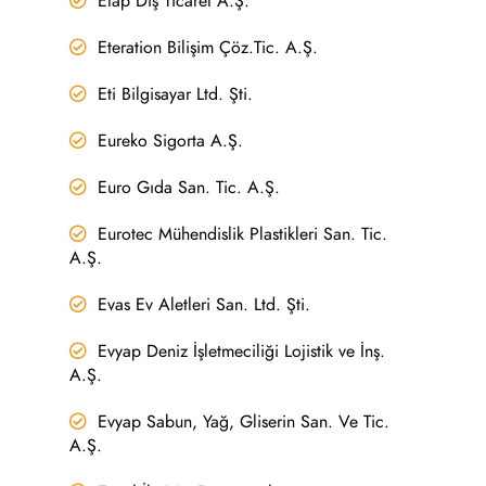
Etap Dış Ticaret A.Ş.
Eteration Bilişim Çöz.Tic. A.Ş.
Eti Bilgisayar Ltd. Şti.
Eureko Sigorta A.Ş.
Euro Gıda San. Tic. A.Ş.
Eurotec Mühendislik Plastikleri San. Tic.
A.Ş.
Evas Ev Aletleri San. Ltd. Şti.
Evyap Deniz İşletmeciliği Lojistik ve İnş.
A.Ş.
Evyap Sabun, Yağ, Gliserin San. Ve Tic.
A.Ş.