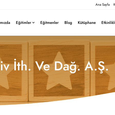
Ana Sayfa
K
ımızda
Eğitimler
Eğitmenler
Blog
Kütüphane
Etkinlik
v İth. Ve Dağ. A.Ş.