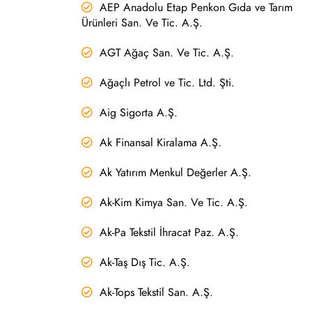
AEP Anadolu Etap Penkon Gıda ve Tarım
Ürünleri San. Ve Tic. A.Ş.
AGT Ağaç San. Ve Tic. A.Ş.
Ağaçlı Petrol ve Tic. Ltd. Şti.
Aig Sigorta A.Ş.
Ak Finansal Kiralama A.Ş.
Ak Yatırım Menkul Değerler A.Ş.
Ak-Kim Kimya San. Ve Tic. A.Ş.
Ak-Pa Tekstil İhracat Paz. A.Ş.
Ak-Taş Dış Tic. A.Ş.
Ak-Tops Tekstil San. A.Ş.