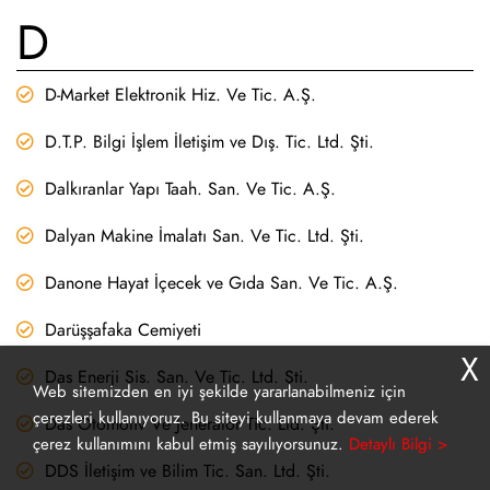
D
D-Market Elektronik Hiz. Ve Tic. A.Ş.
D.T.P. Bilgi İşlem İletişim ve Dış. Tic. Ltd. Şti.
Dalkıranlar Yapı Taah. San. Ve Tic. A.Ş.
Dalyan Makine İmalatı San. Ve Tic. Ltd. Şti.
Danone Hayat İçecek ve Gıda San. Ve Tic. A.Ş.
Darüşşafaka Cemiyeti
X
Das Enerji Sis. San. Ve Tic. Ltd. Şti.
Web sitemizden en iyi şekilde yararlanabilmeniz için
çerezleri kullanıyoruz. Bu siteyi kullanmaya devam ederek
Das Otomotiv Ve Jeneratör Tic. Ltd. Şti.
çerez kullanımını kabul etmiş sayılıyorsunuz.
Detaylı Bilgi >
DDS İletişim ve Bilim Tic. San. Ltd. Şti.