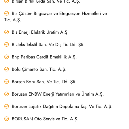
Birsan Birlik Gıda San. Ve Tic. A.Ş.
Bis Çözüm Bilgisayar ve Etegrasyon Hizmetleri ve
Tic. A.Ş.
Bis Enerji Elektrik Üretim A.Ş
Bizteks Tekstil San. Ve Dış Tic Ltd. Şti.
Bnp Paribas Cardif Emeklilik A.Ş.
Bolu Çimento San. Tic. A.Ş.
Borsen Boru San. Ve Tic. LTd. Şti.
Borusan ENBW Enerji Yatırımları ve Üretim A.Ş.
Borusan Lojistik Dağıtım Depolama Taş. Ve Tic. A.Ş.
BORUSAN Oto Servis ve Tic. A.Ş.