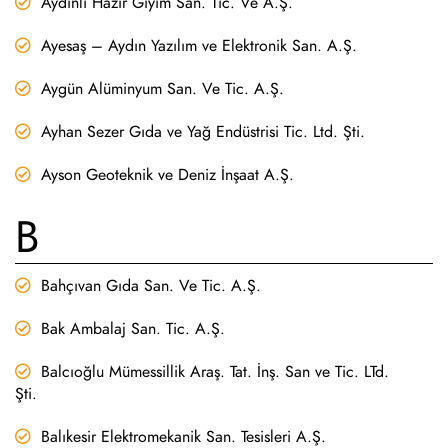
Aydınlı Hazır Giyim San. Tic. Ve A.Ş.
Ayesaş – Aydın Yazılım ve Elektronik San. A.Ş.
Aygün Alüminyum San. Ve Tic. A.Ş.
Ayhan Sezer Gıda ve Yağ Endüstrisi Tic. Ltd. Şti.
Ayson Geoteknik ve Deniz İnşaat A.Ş.
B
Bahçıvan Gıda San. Ve Tic. A.Ş.
Bak Ambalaj San. Tic. A.Ş.
Balcıoğlu Mümessillik Araş. Tat. İnş. San ve Tic. LTd.
Şti.
Balıkesir Elektromekanik San. Tesisleri A.Ş.