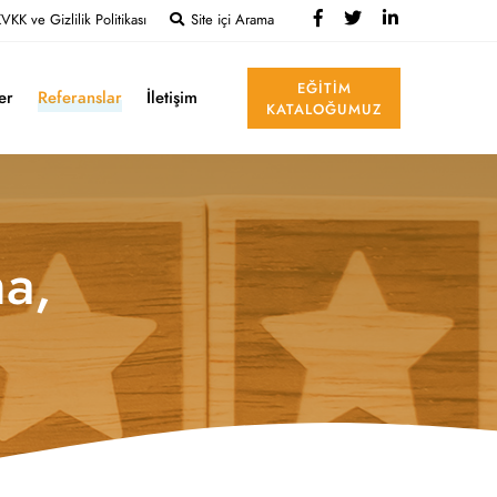
VKK ve Gizlilik Politikası
Site içi Arama
EĞITIM
ler
Referanslar
İletişim
KATALOĞUMUZ
ma,