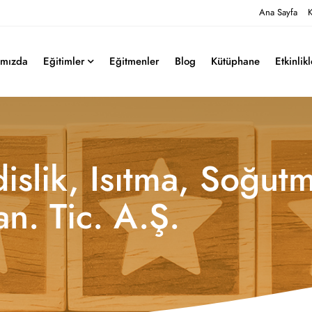
Ana Sayfa
K
ımızda
Eğitimler
Eğitmenler
Blog
Kütüphane
Etkinlik
islik, Isıtma, Soğut
n. Tic. A.Ş.