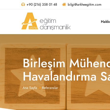
+90 (216) 358 01 48
bilgi@arkheegitim.com
Hakk
Birleşim Mühend
Havalandırma Sa
Ana Sayfa
Referanslar