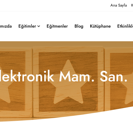
Ana Sayfa
K
ımızda
Eğitimler
Eğitmenler
Blog
Kütüphane
Etkinlik
lektronik Mam. San. 