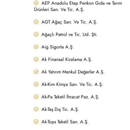
AEP Anadolu Etap Penkon Gıda ve Tarım
Ürünleri San. Ve Tic. A.Ş.
AGT Ağaç San. Ve Tic. A.Ş.
Ağaçlı Petrol ve Tic. Ltd. Şti.
Aig Sigorta A.Ş.
Ak Finansal Kiralama A.Ş.
Ak Yatırım Menkul Değerler A.Ş.
Ak-Kim Kimya San. Ve Tic. A.Ş.
Ak-Pa Tekstil İhracat Paz. A.Ş.
Ak-Taş Dış Tic. A.Ş.
Ak-Tops Tekstil San. A.Ş.