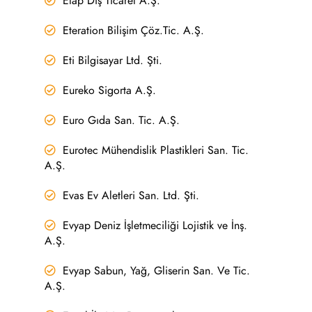
Etap Dış Ticaret A.Ş.
Eteration Bilişim Çöz.Tic. A.Ş.
Eti Bilgisayar Ltd. Şti.
Eureko Sigorta A.Ş.
Euro Gıda San. Tic. A.Ş.
Eurotec Mühendislik Plastikleri San. Tic.
A.Ş.
Evas Ev Aletleri San. Ltd. Şti.
Evyap Deniz İşletmeciliği Lojistik ve İnş.
A.Ş.
Evyap Sabun, Yağ, Gliserin San. Ve Tic.
A.Ş.