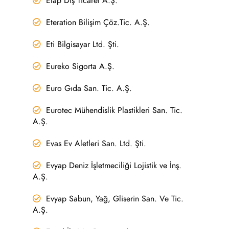
Etap Dış Ticaret A.Ş.
Eteration Bilişim Çöz.Tic. A.Ş.
Eti Bilgisayar Ltd. Şti.
Eureko Sigorta A.Ş.
Euro Gıda San. Tic. A.Ş.
Eurotec Mühendislik Plastikleri San. Tic.
A.Ş.
Evas Ev Aletleri San. Ltd. Şti.
Evyap Deniz İşletmeciliği Lojistik ve İnş.
A.Ş.
Evyap Sabun, Yağ, Gliserin San. Ve Tic.
A.Ş.