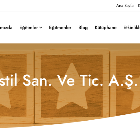
Ana Sayfa
K
ımızda
Eğitimler
Eğitmenler
Blog
Kütüphane
Etkinlik
til San. Ve Tic. A.Ş.