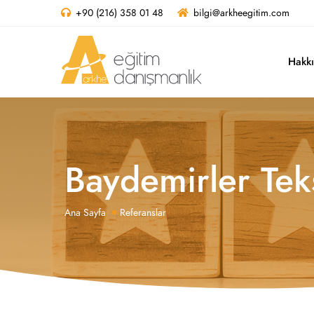
+90 (216) 358 01 48
bilgi@arkheegitim.com
Hakk
Baydemirler Teks
Ana Sayfa
Referanslar