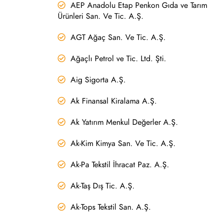
AEP Anadolu Etap Penkon Gıda ve Tarım
Ürünleri San. Ve Tic. A.Ş.
AGT Ağaç San. Ve Tic. A.Ş.
Ağaçlı Petrol ve Tic. Ltd. Şti.
Aig Sigorta A.Ş.
Ak Finansal Kiralama A.Ş.
Ak Yatırım Menkul Değerler A.Ş.
Ak-Kim Kimya San. Ve Tic. A.Ş.
Ak-Pa Tekstil İhracat Paz. A.Ş.
Ak-Taş Dış Tic. A.Ş.
Ak-Tops Tekstil San. A.Ş.