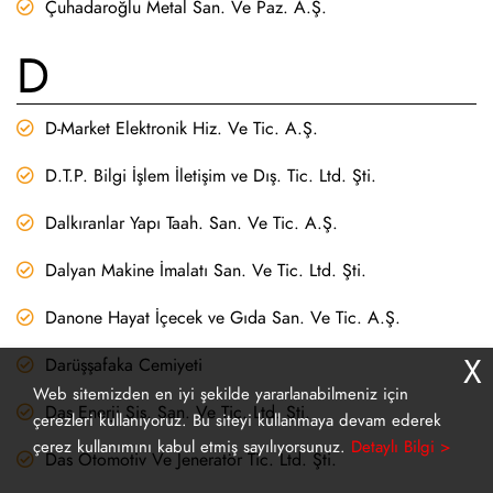
Çuhadaroğlu Metal San. Ve Paz. A.Ş.
D
D-Market Elektronik Hiz. Ve Tic. A.Ş.
D.T.P. Bilgi İşlem İletişim ve Dış. Tic. Ltd. Şti.
Dalkıranlar Yapı Taah. San. Ve Tic. A.Ş.
Dalyan Makine İmalatı San. Ve Tic. Ltd. Şti.
Danone Hayat İçecek ve Gıda San. Ve Tic. A.Ş.
X
Darüşşafaka Cemiyeti
Web sitemizden en iyi şekilde yararlanabilmeniz için
Das Enerji Sis. San. Ve Tic. Ltd. Şti.
çerezleri kullanıyoruz. Bu siteyi kullanmaya devam ederek
çerez kullanımını kabul etmiş sayılıyorsunuz.
Detaylı Bilgi >
Das Otomotiv Ve Jeneratör Tic. Ltd. Şti.