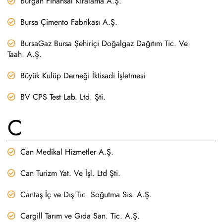
Burgan Finansal Kiralama A.Ş.
Bursa Çimento Fabrikası A.Ş.
BursaGaz Bursa Şehiriçi Doğalgaz Dağıtım Tic. Ve
Taah. A.Ş.
Büyük Kulüp Derneği İktisadi İşletmesi
BV CPS Test Lab. Ltd. Şti.
C
Can Medikal Hizmetler A.Ş.
Can Turizm Yat. Ve İşl. Ltd Şti.
Cantaş İç ve Dış Tic. Soğutma Sis. A.Ş.
Cargill Tarım ve Gıda San. Tic. A.Ş.