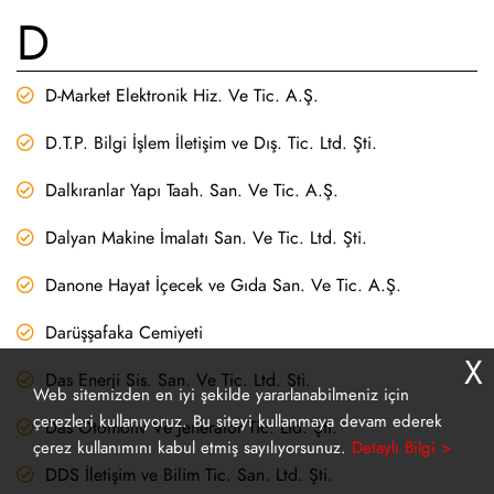
D
D-Market Elektronik Hiz. Ve Tic. A.Ş.
D.T.P. Bilgi İşlem İletişim ve Dış. Tic. Ltd. Şti.
Dalkıranlar Yapı Taah. San. Ve Tic. A.Ş.
Dalyan Makine İmalatı San. Ve Tic. Ltd. Şti.
Danone Hayat İçecek ve Gıda San. Ve Tic. A.Ş.
Darüşşafaka Cemiyeti
X
Das Enerji Sis. San. Ve Tic. Ltd. Şti.
Web sitemizden en iyi şekilde yararlanabilmeniz için
çerezleri kullanıyoruz. Bu siteyi kullanmaya devam ederek
Das Otomotiv Ve Jeneratör Tic. Ltd. Şti.
çerez kullanımını kabul etmiş sayılıyorsunuz.
Detaylı Bilgi >
DDS İletişim ve Bilim Tic. San. Ltd. Şti.