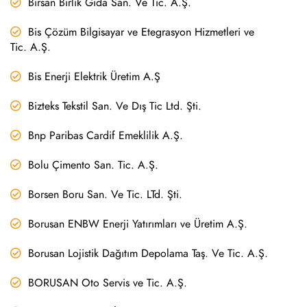
Birsan Birlik Gıda San. Ve Tic. A.Ş.
Bis Çözüm Bilgisayar ve Etegrasyon Hizmetleri ve
Tic. A.Ş.
Bis Enerji Elektrik Üretim A.Ş
Bizteks Tekstil San. Ve Dış Tic Ltd. Şti.
Bnp Paribas Cardif Emeklilik A.Ş.
Bolu Çimento San. Tic. A.Ş.
Borsen Boru San. Ve Tic. LTd. Şti.
Borusan ENBW Enerji Yatırımları ve Üretim A.Ş.
Borusan Lojistik Dağıtım Depolama Taş. Ve Tic. A.Ş.
BORUSAN Oto Servis ve Tic. A.Ş.