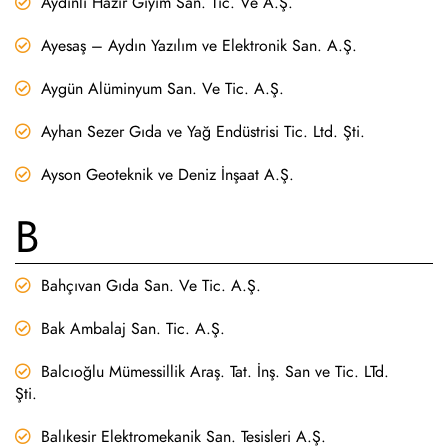
Aydınlı Hazır Giyim San. Tic. Ve A.Ş.
Ayesaş – Aydın Yazılım ve Elektronik San. A.Ş.
Aygün Alüminyum San. Ve Tic. A.Ş.
Ayhan Sezer Gıda ve Yağ Endüstrisi Tic. Ltd. Şti.
Ayson Geoteknik ve Deniz İnşaat A.Ş.
B
Bahçıvan Gıda San. Ve Tic. A.Ş.
Bak Ambalaj San. Tic. A.Ş.
Balcıoğlu Mümessillik Araş. Tat. İnş. San ve Tic. LTd.
Şti.
Balıkesir Elektromekanik San. Tesisleri A.Ş.