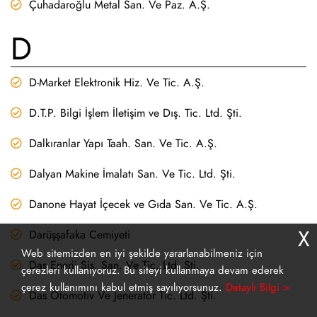
Çuhadaroğlu Metal San. Ve Paz. A.Ş.
D
D-Market Elektronik Hiz. Ve Tic. A.Ş.
D.T.P. Bilgi İşlem İletişim ve Dış. Tic. Ltd. Şti.
Dalkıranlar Yapı Taah. San. Ve Tic. A.Ş.
Dalyan Makine İmalatı San. Ve Tic. Ltd. Şti.
Danone Hayat İçecek ve Gıda San. Ve Tic. A.Ş.
X
Darüşşafaka Cemiyeti
Web sitemizden en iyi şekilde yararlanabilmeniz için
Das Enerji Sis. San. Ve Tic. Ltd. Şti.
çerezleri kullanıyoruz. Bu siteyi kullanmaya devam ederek
çerez kullanımını kabul etmiş sayılıyorsunuz.
Detaylı Bilgi >
Das Otomotiv Ve Jeneratör Tic. Ltd. Şti.