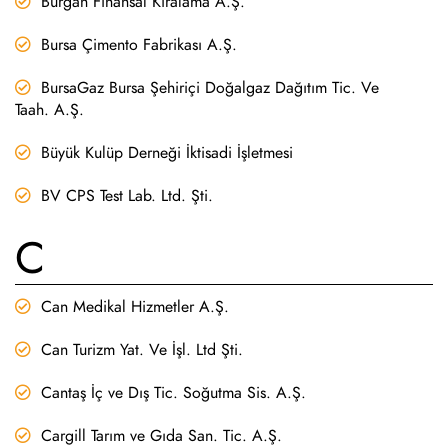
Burgan Finansal Kiralama A.Ş.
Bursa Çimento Fabrikası A.Ş.
BursaGaz Bursa Şehiriçi Doğalgaz Dağıtım Tic. Ve
Taah. A.Ş.
Büyük Kulüp Derneği İktisadi İşletmesi
BV CPS Test Lab. Ltd. Şti.
C
Can Medikal Hizmetler A.Ş.
Can Turizm Yat. Ve İşl. Ltd Şti.
Cantaş İç ve Dış Tic. Soğutma Sis. A.Ş.
Cargill Tarım ve Gıda San. Tic. A.Ş.