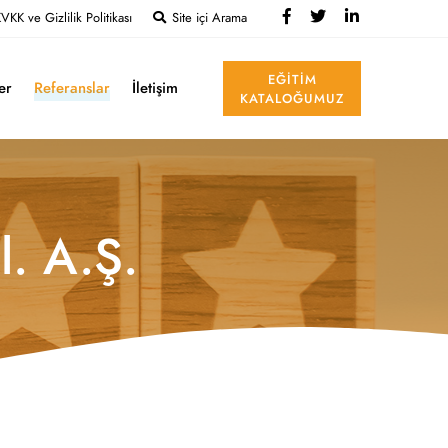
VKK ve Gizlilik Politikası
Site içi Arama
EĞITIM
ler
Referanslar
İletişim
KATALOĞUMUZ
l. A.Ş.