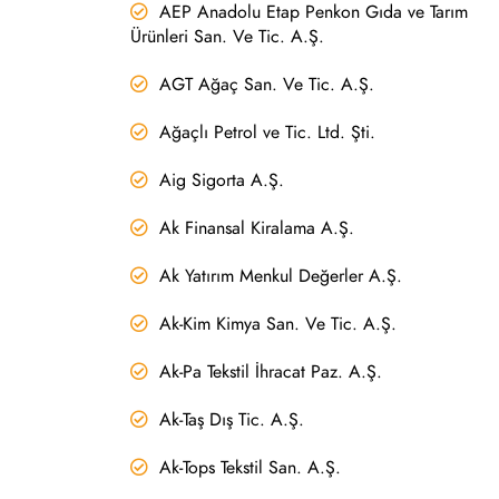
AEP Anadolu Etap Penkon Gıda ve Tarım
Ürünleri San. Ve Tic. A.Ş.
AGT Ağaç San. Ve Tic. A.Ş.
Ağaçlı Petrol ve Tic. Ltd. Şti.
Aig Sigorta A.Ş.
Ak Finansal Kiralama A.Ş.
Ak Yatırım Menkul Değerler A.Ş.
Ak-Kim Kimya San. Ve Tic. A.Ş.
Ak-Pa Tekstil İhracat Paz. A.Ş.
Ak-Taş Dış Tic. A.Ş.
Ak-Tops Tekstil San. A.Ş.