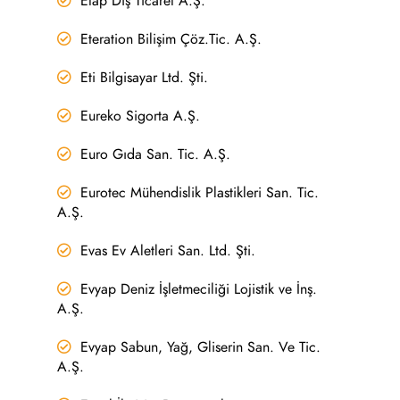
Etap Dış Ticaret A.Ş.
Eteration Bilişim Çöz.Tic. A.Ş.
Eti Bilgisayar Ltd. Şti.
Eureko Sigorta A.Ş.
Euro Gıda San. Tic. A.Ş.
Eurotec Mühendislik Plastikleri San. Tic.
A.Ş.
Evas Ev Aletleri San. Ltd. Şti.
Evyap Deniz İşletmeciliği Lojistik ve İnş.
A.Ş.
Evyap Sabun, Yağ, Gliserin San. Ve Tic.
A.Ş.