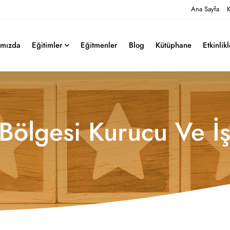
Ana Sayfa
K
ımızda
Eğitimler
Eğitmenler
Blog
Kütüphane
Etkinlik
Bölgesi Kurucu Ve İş