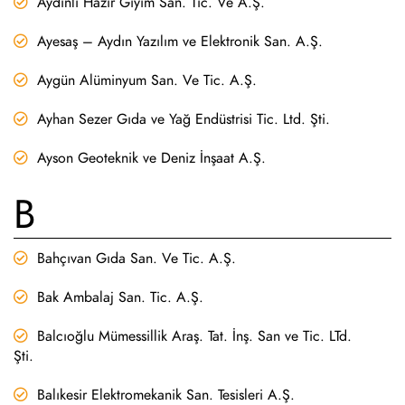
Aydınlı Hazır Giyim San. Tic. Ve A.Ş.
Ayesaş – Aydın Yazılım ve Elektronik San. A.Ş.
Aygün Alüminyum San. Ve Tic. A.Ş.
Ayhan Sezer Gıda ve Yağ Endüstrisi Tic. Ltd. Şti.
Ayson Geoteknik ve Deniz İnşaat A.Ş.
B
Bahçıvan Gıda San. Ve Tic. A.Ş.
Bak Ambalaj San. Tic. A.Ş.
Balcıoğlu Mümessillik Araş. Tat. İnş. San ve Tic. LTd.
Şti.
Balıkesir Elektromekanik San. Tesisleri A.Ş.