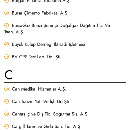
Burgan Finansal Kiralama A.Ş.
Bursa Çimento Fabrikası A.Ş.
BursaGaz Bursa Şehiriçi Doğalgaz Dağıtım Tic. Ve
Taah. A.Ş.
Büyük Kulüp Derneği İktisadi İşletmesi
BV CPS Test Lab. Ltd. Şti.
C
Can Medikal Hizmetler A.Ş.
Can Turizm Yat. Ve İşl. Ltd Şti.
Cantaş İç ve Dış Tic. Soğutma Sis. A.Ş.
Cargill Tarım ve Gıda San. Tic. A.Ş.