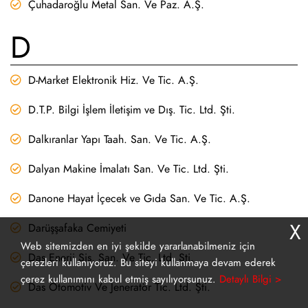
Çuhadaroğlu Metal San. Ve Paz. A.Ş.
D
D-Market Elektronik Hiz. Ve Tic. A.Ş.
D.T.P. Bilgi İşlem İletişim ve Dış. Tic. Ltd. Şti.
Dalkıranlar Yapı Taah. San. Ve Tic. A.Ş.
Dalyan Makine İmalatı San. Ve Tic. Ltd. Şti.
Danone Hayat İçecek ve Gıda San. Ve Tic. A.Ş.
X
Darüşşafaka Cemiyeti
Web sitemizden en iyi şekilde yararlanabilmeniz için
Das Enerji Sis. San. Ve Tic. Ltd. Şti.
çerezleri kullanıyoruz. Bu siteyi kullanmaya devam ederek
çerez kullanımını kabul etmiş sayılıyorsunuz.
Detaylı Bilgi >
Das Otomotiv Ve Jeneratör Tic. Ltd. Şti.