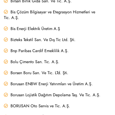
Birsan Birlik Gıda San. Ve Tic. A.Ş.
Bis Çözüm Bilgisayar ve Etegrasyon Hizmetleri ve
Tic. A.Ş.
Bis Enerji Elektrik Üretim A.Ş
Bizteks Tekstil San. Ve Dış Tic Ltd. Şti.
Bnp Paribas Cardif Emeklilik A.Ş.
Bolu Çimento San. Tic. A.Ş.
Borsen Boru San. Ve Tic. LTd. Şti.
Borusan ENBW Enerji Yatırımları ve Üretim A.Ş.
Borusan Lojistik Dağıtım Depolama Taş. Ve Tic. A.Ş.
BORUSAN Oto Servis ve Tic. A.Ş.