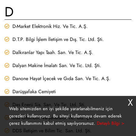
D
D-Market Elektronik Hiz. Ve Tic. A.Ş.
D.T.P. Bilgi İşlem İletişim ve Dış. Tic. Ltd. Şti.
Dalkıranlar Yapı Taah. San. Ve Tic. A.Ş.
Dalyan Makine İmalatı San. Ve Tic. Ltd. Şti.
Danone Hayat İçecek ve Gıda San. Ve Tic. A.Ş.
Darüşşafaka Cemiyeti
X
Das Enerji Sis. San. Ve Tic. Ltd. Şti.
Web sitemizden en iyi şekilde yararlanabilmeniz için
çerezleri kullanıyoruz. Bu siteyi kullanmaya devam ederek
Das Otomotiv Ve Jeneratör Tic. Ltd. Şti.
çerez kullanımını kabul etmiş sayılıyorsunuz.
Detaylı Bilgi >
DDS İletişim ve Bilim Tic. San. Ltd. Şti.