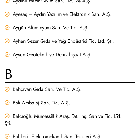
Aydınlı Hazır Giyim San. Tic. Ve A.Ş.
Ayesaş – Aydın Yazılım ve Elektronik San. A.Ş.
Aygün Alüminyum San. Ve Tic. A.Ş.
Ayhan Sezer Gıda ve Yağ Endüstrisi Tic. Ltd. Şti.
Ayson Geoteknik ve Deniz İnşaat A.Ş.
B
Bahçıvan Gıda San. Ve Tic. A.Ş.
Bak Ambalaj San. Tic. A.Ş.
Balcıoğlu Mümessillik Araş. Tat. İnş. San ve Tic. LTd.
Şti.
Balıkesir Elektromekanik San. Tesisleri A.Ş.