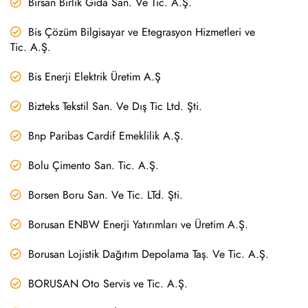
Birsan Birlik Gıda San. Ve Tic. A.Ş.
Bis Çözüm Bilgisayar ve Etegrasyon Hizmetleri ve
Tic. A.Ş.
Bis Enerji Elektrik Üretim A.Ş
Bizteks Tekstil San. Ve Dış Tic Ltd. Şti.
Bnp Paribas Cardif Emeklilik A.Ş.
Bolu Çimento San. Tic. A.Ş.
Borsen Boru San. Ve Tic. LTd. Şti.
Borusan ENBW Enerji Yatırımları ve Üretim A.Ş.
Borusan Lojistik Dağıtım Depolama Taş. Ve Tic. A.Ş.
BORUSAN Oto Servis ve Tic. A.Ş.