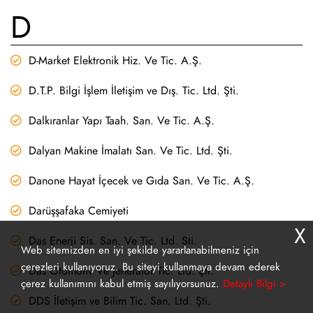
D
D-Market Elektronik Hiz. Ve Tic. A.Ş.
D.T.P. Bilgi İşlem İletişim ve Dış. Tic. Ltd. Şti.
Dalkıranlar Yapı Taah. San. Ve Tic. A.Ş.
Dalyan Makine İmalatı San. Ve Tic. Ltd. Şti.
Danone Hayat İçecek ve Gıda San. Ve Tic. A.Ş.
Darüşşafaka Cemiyeti
X
Das Enerji Sis. San. Ve Tic. Ltd. Şti.
Web sitemizden en iyi şekilde yararlanabilmeniz için
çerezleri kullanıyoruz. Bu siteyi kullanmaya devam ederek
Das Otomotiv Ve Jeneratör Tic. Ltd. Şti.
çerez kullanımını kabul etmiş sayılıyorsunuz.
Detaylı Bilgi >
DDS İletişim ve Bilim Tic. San. Ltd. Şti.