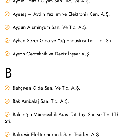
Aydınlı Hazır Giyim San. Tic. Ve A.Ş.
Ayesaş – Aydın Yazılım ve Elektronik San. A.Ş.
Aygün Alüminyum San. Ve Tic. A.Ş.
Ayhan Sezer Gıda ve Yağ Endüstrisi Tic. Ltd. Şti.
Ayson Geoteknik ve Deniz İnşaat A.Ş.
B
Bahçıvan Gıda San. Ve Tic. A.Ş.
Bak Ambalaj San. Tic. A.Ş.
Balcıoğlu Mümessillik Araş. Tat. İnş. San ve Tic. LTd.
Şti.
Balıkesir Elektromekanik San. Tesisleri A.Ş.