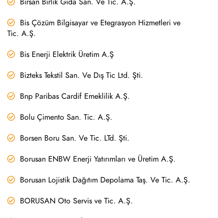
Birsan Birlik Gıda San. Ve Tic. A.Ş.
Bis Çözüm Bilgisayar ve Etegrasyon Hizmetleri ve
Tic. A.Ş.
Bis Enerji Elektrik Üretim A.Ş
Bizteks Tekstil San. Ve Dış Tic Ltd. Şti.
Bnp Paribas Cardif Emeklilik A.Ş.
Bolu Çimento San. Tic. A.Ş.
Borsen Boru San. Ve Tic. LTd. Şti.
Borusan ENBW Enerji Yatırımları ve Üretim A.Ş.
Borusan Lojistik Dağıtım Depolama Taş. Ve Tic. A.Ş.
BORUSAN Oto Servis ve Tic. A.Ş.