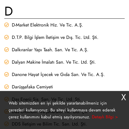
D
D-Market Elektronik Hiz. Ve Tic. A.Ş.
D.T.P. Bilgi İşlem İletişim ve Dış. Tic. Ltd. Şti.
Dalkıranlar Yapı Taah. San. Ve Tic. A.Ş.
Dalyan Makine İmalatı San. Ve Tic. Ltd. Şti.
Danone Hayat İçecek ve Gıda San. Ve Tic. A.Ş.
Darüşşafaka Cemiyeti
X
Das Enerji Sis. San. Ve Tic. Ltd. Şti.
Web sitemizden en iyi şekilde yararlanabilmeniz için
çerezleri kullanıyoruz. Bu siteyi kullanmaya devam ederek
Das Otomotiv Ve Jeneratör Tic. Ltd. Şti.
çerez kullanımını kabul etmiş sayılıyorsunuz.
Detaylı Bilgi >
DDS İletişim ve Bilim Tic. San. Ltd. Şti.