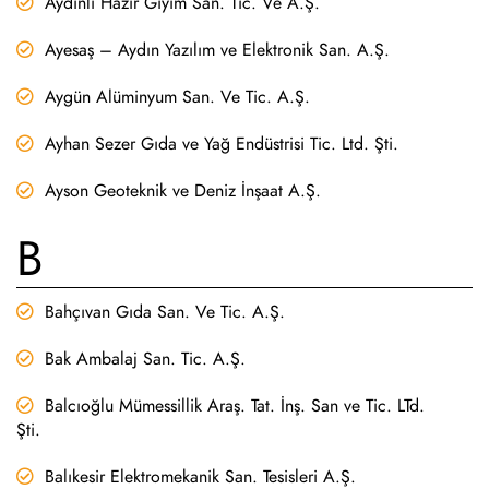
Aydınlı Hazır Giyim San. Tic. Ve A.Ş.
Ayesaş – Aydın Yazılım ve Elektronik San. A.Ş.
Aygün Alüminyum San. Ve Tic. A.Ş.
Ayhan Sezer Gıda ve Yağ Endüstrisi Tic. Ltd. Şti.
Ayson Geoteknik ve Deniz İnşaat A.Ş.
B
Bahçıvan Gıda San. Ve Tic. A.Ş.
Bak Ambalaj San. Tic. A.Ş.
Balcıoğlu Mümessillik Araş. Tat. İnş. San ve Tic. LTd.
Şti.
Balıkesir Elektromekanik San. Tesisleri A.Ş.