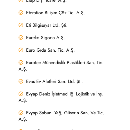
Etap Dış Ticaret A.Ş.
Eteration Bilişim Çöz.Tic. A.Ş.
Eti Bilgisayar Ltd. Şti.
Eureko Sigorta A.Ş.
Euro Gıda San. Tic. A.Ş.
Eurotec Mühendislik Plastikleri San. Tic.
A.Ş.
Evas Ev Aletleri San. Ltd. Şti.
Evyap Deniz İşletmeciliği Lojistik ve İnş.
A.Ş.
Evyap Sabun, Yağ, Gliserin San. Ve Tic.
A.Ş.