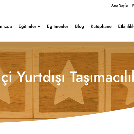
Ana Sayfa
K
ımızda
Eğitimler
Eğitmenler
Blog
Kütüphane
Etkinlik
çi Yurtdışı Taşımacılı