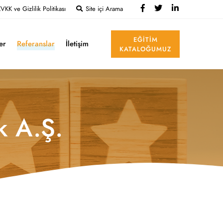
VKK ve Gizlilik Politikası
Site içi Arama
EĞITIM
ler
Referanslar
İletişim
KATALOĞUMUZ
k A.Ş.