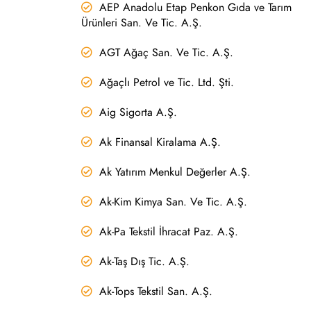
AEP Anadolu Etap Penkon Gıda ve Tarım
Ürünleri San. Ve Tic. A.Ş.
AGT Ağaç San. Ve Tic. A.Ş.
Ağaçlı Petrol ve Tic. Ltd. Şti.
Aig Sigorta A.Ş.
Ak Finansal Kiralama A.Ş.
Ak Yatırım Menkul Değerler A.Ş.
Ak-Kim Kimya San. Ve Tic. A.Ş.
Ak-Pa Tekstil İhracat Paz. A.Ş.
Ak-Taş Dış Tic. A.Ş.
Ak-Tops Tekstil San. A.Ş.