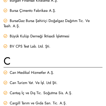
Burgan Finansal Kiralama A.Ş.
Bursa Çimento Fabrikası A.Ş.
BursaGaz Bursa Şehiriçi Doğalgaz Dağıtım Tic. Ve
Taah. A.Ş.
Büyük Kulüp Derneği İktisadi İşletmesi
BV CPS Test Lab. Ltd. Şti.
C
Can Medikal Hizmetler A.Ş.
Can Turizm Yat. Ve İşl. Ltd Şti.
Cantaş İç ve Dış Tic. Soğutma Sis. A.Ş.
Cargill Tarım ve Gıda San. Tic. A.Ş.