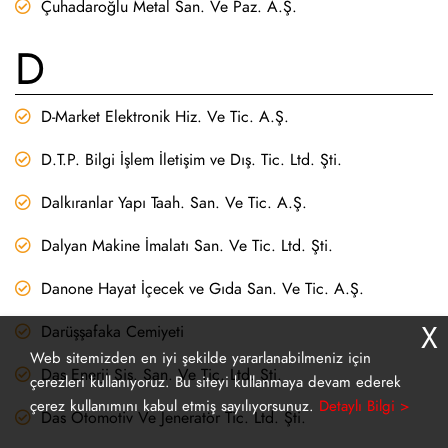
Çuhadaroğlu Metal San. Ve Paz. A.Ş.
D
D-Market Elektronik Hiz. Ve Tic. A.Ş.
D.T.P. Bilgi İşlem İletişim ve Dış. Tic. Ltd. Şti.
Dalkıranlar Yapı Taah. San. Ve Tic. A.Ş.
Dalyan Makine İmalatı San. Ve Tic. Ltd. Şti.
Danone Hayat İçecek ve Gıda San. Ve Tic. A.Ş.
X
Darüşşafaka Cemiyeti
Web sitemizden en iyi şekilde yararlanabilmeniz için
Das Enerji Sis. San. Ve Tic. Ltd. Şti.
çerezleri kullanıyoruz. Bu siteyi kullanmaya devam ederek
çerez kullanımını kabul etmiş sayılıyorsunuz.
Detaylı Bilgi >
Das Otomotiv Ve Jeneratör Tic. Ltd. Şti.