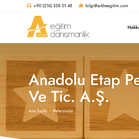
+90 (216) 358 01 48
bilgi@arkheegitim.com
Hakk
Anadolu Etap Pe
Ve Tic. A.Ş.
Ana Sayfa
Referanslar