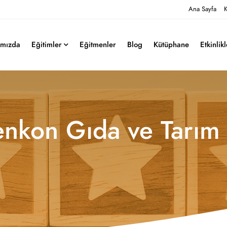
Ana Sayfa
K
ımızda
Eğitimler
Eğitmenler
Blog
Kütüphane
Etkinlik
nkon Gıda ve Tarım 