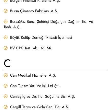
Burgan Finansal Kiralama A.Ş.
Bursa Çimento Fabrikası A.Ş.
BursaGaz Bursa Şehiriçi Doğalgaz Dağıtım Tic. Ve
Taah. A.Ş.
Büyük Kulüp Derneği İktisadi İşletmesi
BV CPS Test Lab. Ltd. Şti.
C
Can Medikal Hizmetler A.Ş.
Can Turizm Yat. Ve İşl. Ltd Şti.
Cantaş İç ve Dış Tic. Soğutma Sis. A.Ş.
Cargill Tarım ve Gıda San. Tic. A.Ş.