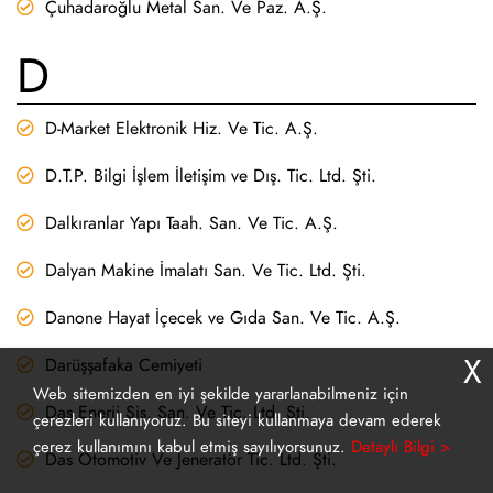
Çuhadaroğlu Metal San. Ve Paz. A.Ş.
D
D-Market Elektronik Hiz. Ve Tic. A.Ş.
D.T.P. Bilgi İşlem İletişim ve Dış. Tic. Ltd. Şti.
Dalkıranlar Yapı Taah. San. Ve Tic. A.Ş.
Dalyan Makine İmalatı San. Ve Tic. Ltd. Şti.
Danone Hayat İçecek ve Gıda San. Ve Tic. A.Ş.
X
Darüşşafaka Cemiyeti
Web sitemizden en iyi şekilde yararlanabilmeniz için
Das Enerji Sis. San. Ve Tic. Ltd. Şti.
çerezleri kullanıyoruz. Bu siteyi kullanmaya devam ederek
çerez kullanımını kabul etmiş sayılıyorsunuz.
Detaylı Bilgi >
Das Otomotiv Ve Jeneratör Tic. Ltd. Şti.